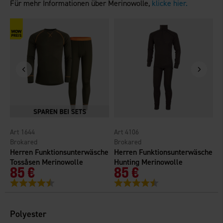
Für mehr Informationen über Merinowolle,
klicke hier.
1644
4106
Brokared
Brokared
B
Herren Funktionsunterwäsche
Herren Funktionsunterwäsche
D
Tossåsen Merinowolle
Hunting Merinowolle
H
85 €
85 €
Bewertung:
4.6 von 5 Sternen
Bewertung:
4.6 von 5 Sternen
Polyester