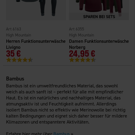
6163
6355
High Mountain
High Mountain
H
Herren Funktionsunterwäsche
Damen Funktionsunterwäsche
H
Livigno
Norberg
N
35 €
24,95 €
Bewertung:
4.1 von 5 Sternen
Bewertung:
4.3 von 5 Sternen
B
Bambus
Bambus ist ein umweltfreundliches Material, das sowohl
weich als auch sanft ist – perfekt für alle mit empfindlicher
Haut. Es ist ein natürliches und nachhaltiges Material, das
atmungsaktiv ist und Feuchtigkeit aufnimmt. Allerdings
isoliert Bambus nicht so effektiv wie Merinowolle bei richtig
kalten Bedingungen und eignet sich daher besser für mildere
Klimazonen und entspanntere Aktivitäten.
Erfahre hier mehr über
Bambus
»