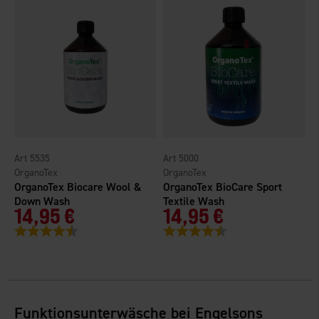
5535
5000
OrganoTex
OrganoTex
OrganoTex Biocare Wool &
OrganoTex BioCare Sport
Down Wash
Textile Wash
14,95 €
14,95 €
Bewertung:
4.4 von 5 Sternen
Bewertung:
4.5 von 5 Sternen
Funktionsunterwäsche bei Engelsons