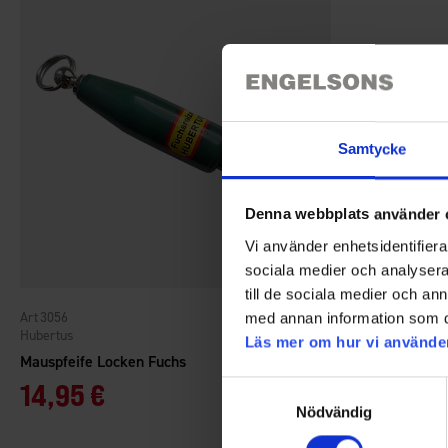
Samtycke
Denna webbplats använder 
Vi använder enhetsidentifierar
sociala medier och analysera 
till de sociala medier och a
3056
med annan information som du 
Hubertus
Läs mer om hur vi använde
Mauspfeife Locken Fuchs
14,95 €
Samtyckesval
Nödvändig