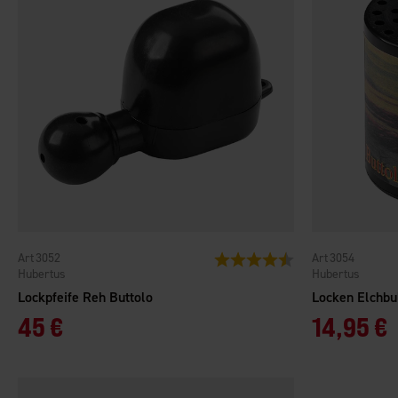
3052
3054
Bewertung:
4.8 von 5 Sternen
Hubertus
Hubertus
Lockpfeife Reh Buttolo
Locken Elchbu
45 €
14,95 €