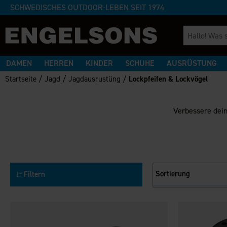
SCHWEDISCHES OUTDOOR-LEBEN SEIT 1974
DAMEN
HERREN
KINDER
SCHUHE
AUSRÜSTUNG
/
/
/
Startseite
Jagd
Jagdausrustüng
Lockpfeifen & Lockvögel
Verbessere dein
Sortierung
Filtern