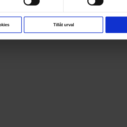
okies
Tillåt urval
1