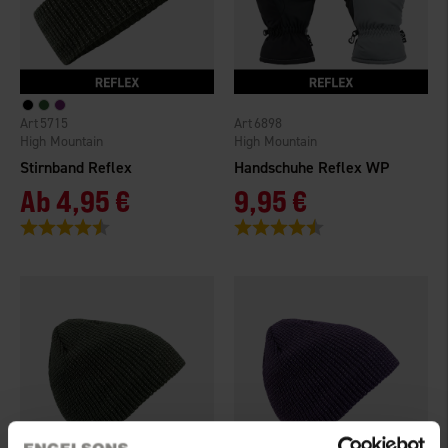
5715
6898
High Mountain
High Mountain
Stirnband Reflex
Handschuhe Reflex WP
Ab
4,95 €
9,95 €
Bewertung:
4.4 von 5 Sternen
Bewertung:
4.5 von 5 Sternen