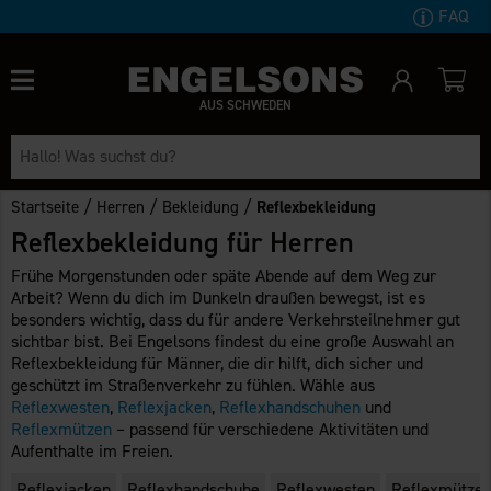
FAQ
AUS SCHWEDEN
/
/
/
Startseite
Herren
Bekleidung
Reflexbekleidung
Reflexbekleidung für Herren
Frühe Morgenstunden oder späte Abende auf dem Weg zur
Arbeit? Wenn du dich im Dunkeln draußen bewegst, ist es
besonders wichtig, dass du für andere Verkehrsteilnehmer gut
sichtbar bist. Bei Engelsons findest du eine große Auswahl an
Reflexbekleidung für Männer, die dir hilft, dich sicher und
geschützt im Straßenverkehr zu fühlen. Wähle aus
Reflexwesten
,
Reflexjacken
,
Reflexhandschuhen
und
Reflexmützen
– passend für verschiedene Aktivitäten und
Aufenthalte im Freien.
Reflexjacken
Reflexhandschuhe
Reflexwesten
Reflexmütze