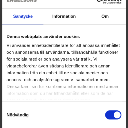
1293
1293
Samtycke
Information
Om
High Mountain
High Mountain
Reflektierende Mütze
Reflektierende Mütze
Ab
4,95 €
Ab
4,95 €
Denna webbplats använder cookies
Bewertung:
4.5 von 5 Sternen
Bewertung:
4.5 von 5 Sternen
Vi använder enhetsidentifierare för att anpassa innehållet
och annonserna till användarna, tillhandahålla funktioner
för sociala medier och analysera vår trafik. Vi
vidarebefordrar även sådana identifierare och annan
information från din enhet till de sociala medier och
annons- och analysföretag som vi samarbetar med.
Dessa kan i sin tur kombinera informationen med annan
information som du har tillhandahållit eller som de har
samlat in när du har använt deras tjänster.
Läs mer om hur vi använder cookies
Samtyckesval
Nödvändig
5715
2078
High Mountain
Briv