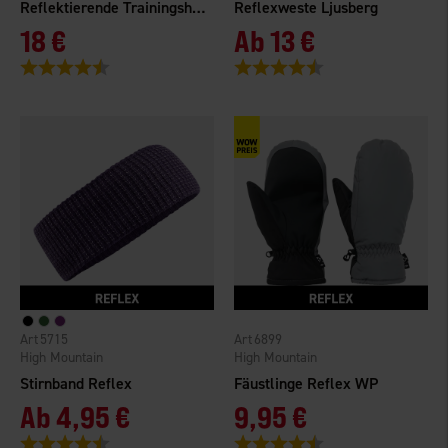
Reflektierende Trainingshandschuhe
Reflexweste Ljusberg
18 €
Ab
13 €
Bewertung:
4.3 von 5 Sternen
Bewertung:
4.4 von 5 Sternen
5715
6899
High Mountain
High Mountain
Stirnband Reflex
Fäustlinge Reflex WP
Ab
4,95 €
9,95 €
Bewertung:
4.4 von 5 Sternen
Bewertung:
4.6 von 5 Sternen