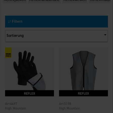
Filtern
Sortierung
4497
5198
High Mountain
High Mountain