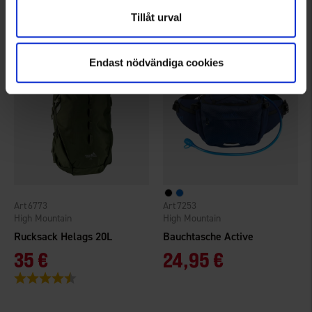
Bewertung:
4.6 von 5 Sternen
Bewertung:
4.1 von 5 Sternen
Tillåt urval
Endast nödvändiga cookies
6773
7253
High Mountain
High Mountain
Rucksack Helags 20L
Bauchtasche Active
35 €
24,95 €
Bewertung:
4.1 von 5 Sternen