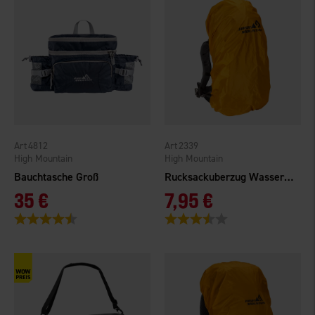
4812
2339
High Mountain
High Mountain
Bauchtasche Groß
Rucksackuberzug Wasserdicht 65-85L
35 €
7,95 €
Bewertung:
4.9 von 5 Sternen
Bewertung:
3.3 von 5 Sternen