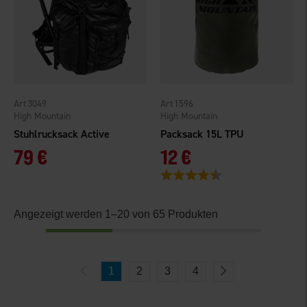
3049
1596
High Mountain
High Mountain
Stuhlrucksack Active
Packsack 15L TPU
79 €
12 €
Bewertung:
4.8 von 5 Sternen
Angezeigt werden 1–20 von 65 Produkten
1
2
3
4