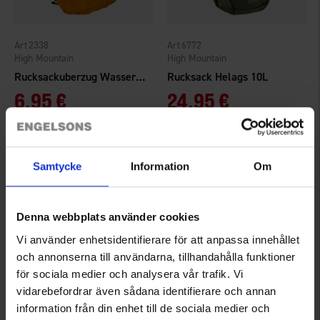
2338
6772
High Mountain
High Mountain
Rucksackuberzug Wasserdicht 45-65L
Rucksack Helags 10L
6,95 €
24,95 €
Bewertung:
3.6 von 5 Sternen
Bewertung:
4.4 von 5 Sternen
Samtycke
Information
Om
Denna webbplats använder cookies
Vi använder enhetsidentifierare för att anpassa innehållet
och annonserna till användarna, tillhandahålla funktioner
för sociala medier och analysera vår trafik. Vi
vidarebefordrar även sådana identifierare och annan
information från din enhet till de sociala medier och
2885
6764