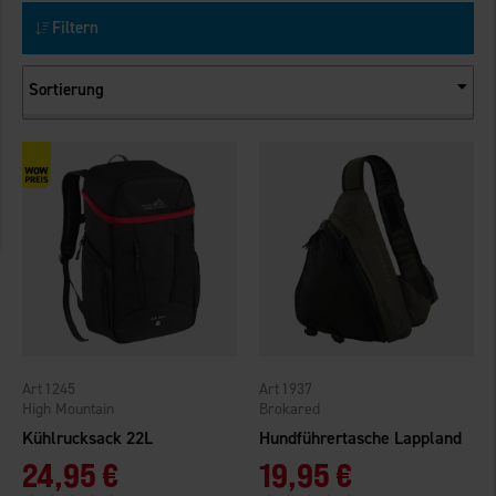
Filtern
Sortierung
1245
1937
High Mountain
Brokared
Kühlrucksack 22L
Hundführertasche Lappland
24,95 €
19,95 €