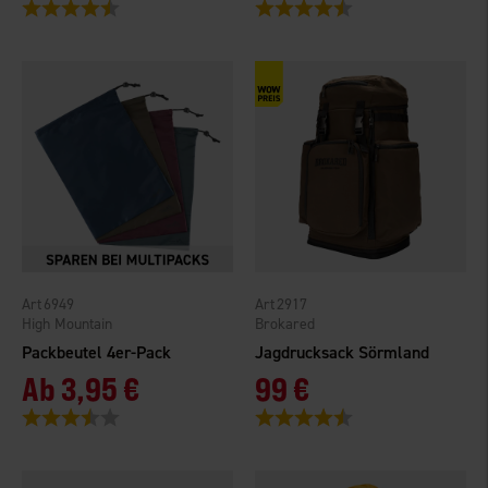
Bewertung:
4.4 von 5 Sternen
Bewertung:
4.3 von 5 Sternen
6949
2917
High Mountain
Brokared
Packbeutel 4er-Pack
Jagdrucksack Sörmland
Ab
3,95 €
99 €
Bewertung:
3.9 von 5 Sternen
Bewertung:
4.4 von 5 Sternen