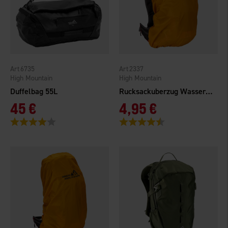
6735
2337
High Mountain
High Mountain
Duffelbag 55L
Rucksackuberzug Wasserdicht 25-45L
45 €
4,95 €
Bewertung:
4.0 von 5 Sternen
Bewertung:
4.7 von 5 Sternen