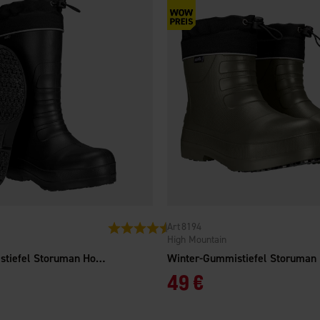
8194
Bewertung:
4.5 von 5 Sternen
High Mountain
Winter-Gummistiefel Storuman Hoch Schwarz
49 €