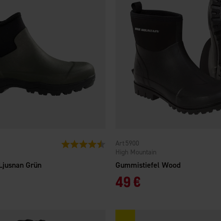
5900
Bewertung:
4.1 von 5 Sternen
High Mountain
Ljusnan Grün
Gummistiefel Wood
49 €