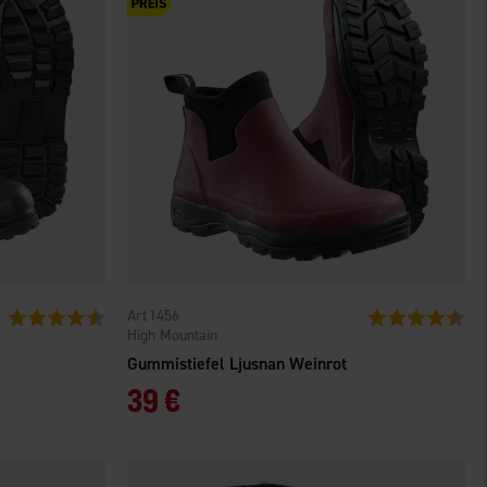
1456
Bewertung:
4.4 von 5 Sternen
Bewertung:
4.1
High Mountain
Gummistiefel Ljusnan Weinrot
39 €