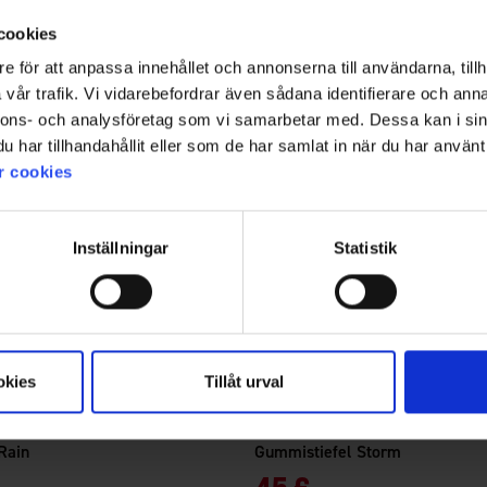
cookies
e för att anpassa innehållet och annonserna till användarna, tillh
vår trafik. Vi vidarebefordrar även sådana identifierare och anna
nnons- och analysföretag som vi samarbetar med. Dessa kan i sin
har tillhandahållit eller som de har samlat in när du har använt 
r cookies
Inställningar
Statistik
okies
Tillåt urval
8247
en
Bewertung:
4.4 von 5 Sternen
High Mountain
Rain
Gummistiefel Storm