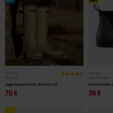
8270
1424
Bewertung:
4.0 von 5 Sternen
Brokared
High Mountain
Jagd-Gummistiefel Bolmen 2.0
Gummistiefel 
79 €
39 €