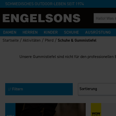
SCHWEDISCHES OUTDOOR-LEBEN SEIT 1974
DAMEN
HERREN
KINDER
SCHUHE
AUSRÜSTUNG
/
/
/
Startseite
Aktivitäten
Pferd
Schuhe & Gummistiefel
Unsere Gummistiefel sind nicht für den professionellen 
Sortierung
Filtern