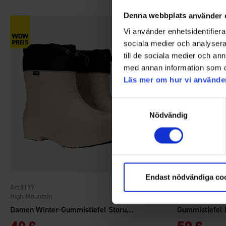
Denna webbplats använder 
Vi använder enhetsidentifierar
sociala medier och analysera 
till de sociala medier och a
med annan information som du 
Läs mer om hur vi använde
Samtyckesval
Nödvändig
Endast nödvändiga co
8197
8196
Bewertung:
4.0 von 5 Stern
High Mountain
High Mountain
Damen Winter-Gummistiefel Storuman Niedrig
Gummistiefel 