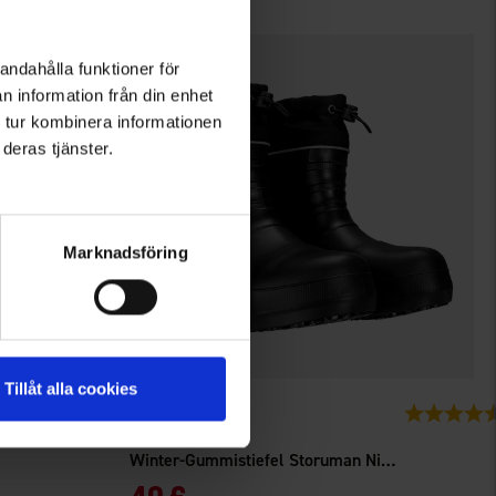
andahålla funktioner för
n information från din enhet
 tur kombinera informationen
deras tjänster.
Marknadsföring
Tillåt alla cookies
8193
Bewertung:
4.4 von 5 Sternen
Bewertung:
High Mountain
Winter-Gummistiefel Storuman Niedrig Schwarz