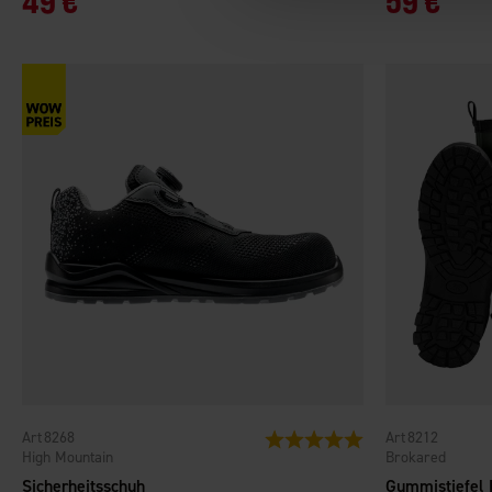
49 €
59 €
8268
8212
Bewertung:
5.0 von 5 Sternen
High Mountain
Brokared
Sicherheitsschuh
Gummistiefel 