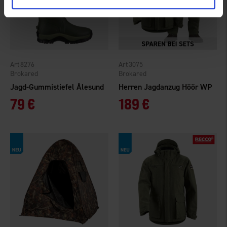
8276
3075
Brokared
Brokared
Jagd-Gummistiefel Ålesund
Herren Jagdanzug Höör WP
79 €
189 €