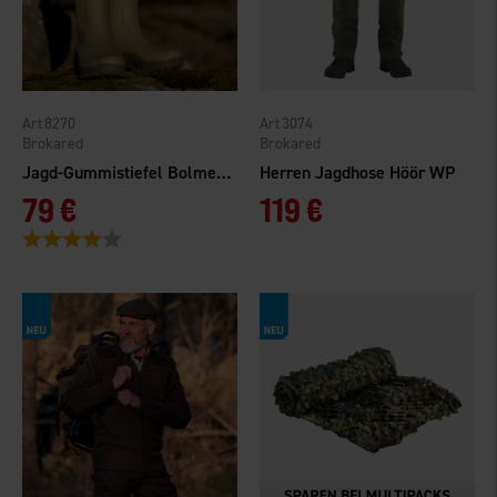
8270
3074
Brokared
Brokared
Jagd-Gummistiefel Bolmen 2.0
Herren Jagdhose Höör WP
79 €
119 €
Bewertung:
4.0 von 5 Sternen