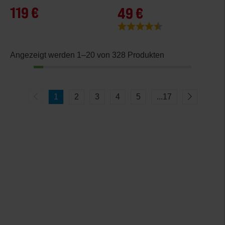
119 €
49 €
Bewertung:
4.4 von 5 Sternen
Angezeigt werden 1–20 von 328 Produkten
1
2
3
4
5
...
17