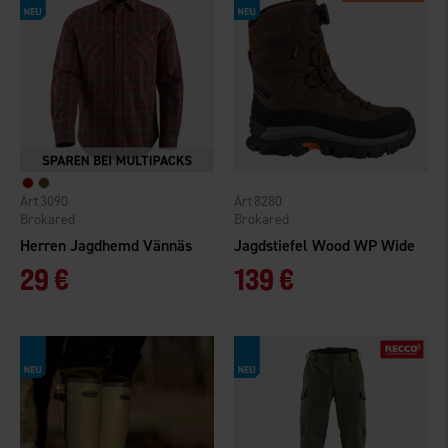
3090
8280
Brokared
Brokared
Herren Jagdhemd Vännäs
Jagdstiefel Wood WP Wide
29 €
139 €