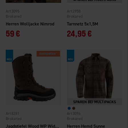
3095
2958
Brokared
Brokared
Herren Wolljacke Nimrod
Tarnnetz 5x1,5M
59 €
24,95 €
8281
3096
Brokared
Brokared
Jagdstiefel Wood WP Wide High
Herren Hemd Sunne