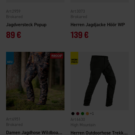
2959
3073
Brokared
Brokared
Jagdversteck Popup
Herren Jagdjacke Höör WP
89 €
139 €
+
1
6951
6630
Brokared
High Mountain
Damen Jagdhose Wildboar WP
Herren Outdoorhose Trekking Pro TC/4W