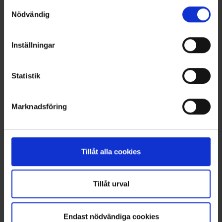
Läs mer om hur vi använder cookies
Samtyckesval
Nödvändig
Inställningar
Statistik
Marknadsföring
3096
3090
Brokared
Brokared
Herren Hemd Sunne
Herren Jagdhemd Vännäs
29 €
29 €
Tillåt alla cookies
Tillåt urval
Endast nödvändiga cookies