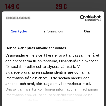
149 €
29 €
Samtycke
Information
Om
Denna webbplats använder cookies
Vi använder enhetsidentifierare för att anpassa innehållet
och annonserna till användarna, tillhandahålla funktioner
för sociala medier och analysera vår trafik. Vi
vidarebefordrar även sådana identifierare och annan
6981
6980
Brokared
Brokared
information från din enhet till de sociala medier och
Damen Jagdanorak Vännäs WP
Herren Jagdanorak Vännäs WP
annons- och analysföretag som vi samarbetar med.
139 €
139 €
Dessa kan i sin tur kombinera informationen med annan
information som du har tillhandahållit eller som de har
samlat in när du har använt deras tjänster.