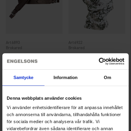
6893
6922
Brokared
Brokared
Gewehrriemen Leder
Balaclava Schneetarn
24,95 €
13 €
Bewertung:
4.8 von 5 Sternen
Samtycke
Information
Om
Denna webbplats använder cookies
Vi använder enhetsidentifierare för att anpassa innehållet
och annonserna till användarna, tillhandahålla funktioner
för sociala medier och analysera vår trafik. Vi
vidarebefordrar även sådana identifierare och annan