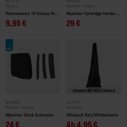
2132
3093
Gyttorp
Mjoelner Hunting
Patronenetui 10 Schuss Klasse 1
Mjoelner Cartridge Holder Leather
9,95 €
29 €
3094
1724
Mjoelner Hunting
Brokared
Mjoelner Stock Extension
Wildsack Reh/Wildschwein
24 €
Ab
4,95 €