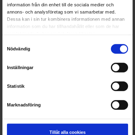
information från din enhet till de sociala medier och
annons- och analysföretag som vi samarbetar med.
Dessa kan i sin tur kombinera informationen med annan
2388
6894
information som du har tillhandahållit eller som de har
Brokared
Brokared
samlat in när du har använt deras tjänster.
Einschießhilfe
Gewehrriemen Geflochten Leder
Läs mer om hur vi använder cookies
49 €
39 €
Samtyckesval
Nödvändig
Bewertung:
4.3 von 5 Sternen
Inställningar
Statistik
Marknadsföring
Tillåt alla cookies