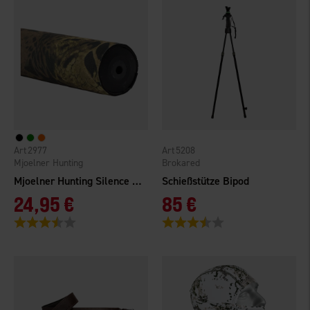
2977
5208
Mjoelner Hunting
Brokared
Mjoelner Hunting Silence Heat Cover neoprene black
Schießstütze Bipod
24,95 €
85 €
Bewertung:
3.3 von 5 Sternen
Bewertung:
3.8 von 5 Sternen