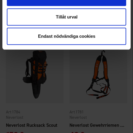
1367
1299
Gyttorp
Brokared
Waffenkoffer 120x23x11cm
Wildziehgurt
Tillåt urval
69 €
Ab
6,95 €
89 €
Bewertung:
4.6 von 5 Sternen
Endast nödvändiga cookies
1784
1781
Neverlost
Neverlost
Neverlost Rucksack Scout
Neverlost Gewehrriemen Double Norwegen