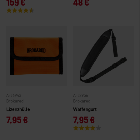
159 €
48 €
Bewertung:
4.3 von 5 Sternen
6943
2956
Brokared
Brokared
Lizenzhülle
Waffengurt
7,95 €
7,95 €
Bewertung:
4.0 von 5 Sternen