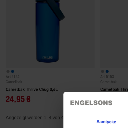
5154
5153
Camelbak
Camelbak
Camelbak Thrive Chug 0,6L
Camelbak Thri
24,95 €
24,95 €
Angezeigt werden 1–4 von 4 Produkten
Samtycke