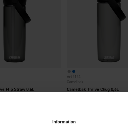
5154
Camelbak
ve Flip Straw 0,6L
Camelbak Thrive Chug 0,6L
24,95 €
Information