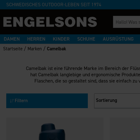
SCHWEDISCHES OUTDOOR-LEBEN SEIT 1974
DAMEN
HERREN
KINDER
SCHUHE
AUSRÜSTUNG
/
/
Startseite
Marken
Camelbak
Camelbak ist eine führende Marke im Bereich der Flüss
hat Camelbak langlebige und ergonomische Produkte en
Flaschen, die so gestaltet sind, dass sie einfach 
Sortierung
Filtern