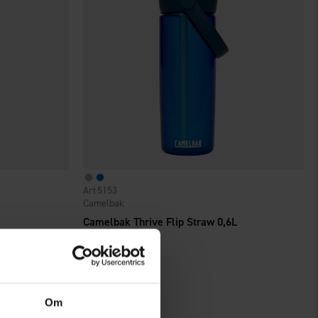
5153
Camelbak
Camelbak Thrive Flip Straw 0,6L
24,95 €
Om