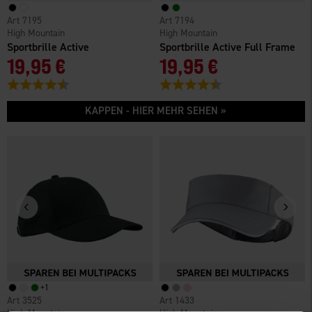
7195
7194
High Mountain
High Mountain
Sportbrille Active
Sportbrille Active Full Frame
19,95 €
19,95 €
Bewertung:
4.4 von 5 Sternen
Bewertung:
4.2 von 5 Sternen
KAPPEN - HIER MEHR SEHEN »
+
1
3525
1433