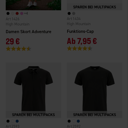
+
4
1434
1426
High Mountain
High Mountain
Funktions-Cap
Damen Skort Adventure
Ab
7,95 €
29 €
Bewertung:
4.4 von 5 Sternen
Bewertung:
4.7 von 5 Sternen
2593
2592