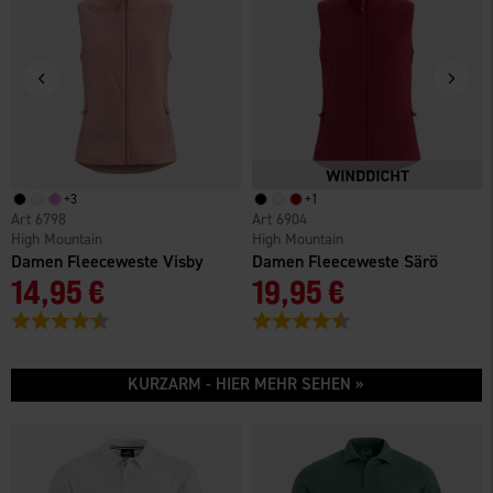
+
3
+
1
6798
6904
High Mountain
High Mountain
Damen Fleeceweste Visby
Damen Fleeceweste Särö
14,95 €
19,95 €
Bewertung:
4.5 von 5 Sternen
Bewertung:
4.7 von 5 Sternen
KURZARM - HIER MEHR SEHEN »