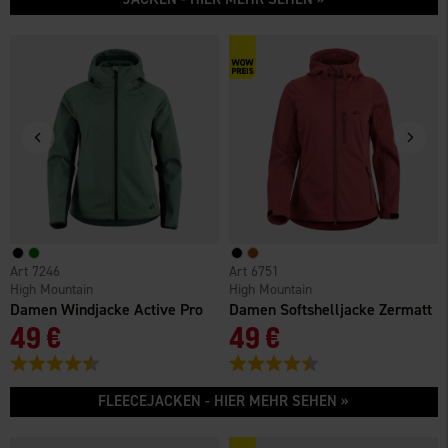
7246
6751
High Mountain
High Mountain
Damen Windjacke Active Pro
Damen Softshelljacke Zermatt
49 €
49 €
Bewertung:
4.2 von 5 Sternen
Bewertung:
4.3 von 5 Sternen
FLEECEJACKEN - HIER MEHR SEHEN »