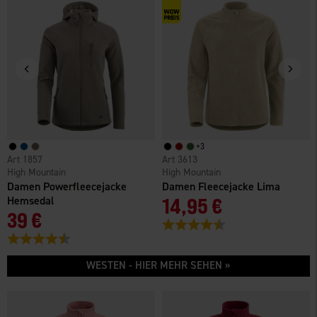
+
3
1857
3613
High Mountain
High Mountain
Damen Powerfleecejacke
Damen Fleecejacke Lima
Hemsedal
14,95 €
39 €
Bewertung:
4.3 von 5 Sternen
Bewertung:
4.3 von 5 Sternen
WESTEN - HIER MEHR SEHEN »