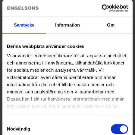
High Mountain
High Mountain
Kappe
Visor
Ab
3,95 €
Ab
5,95 €
Bewertung:
4.4 von 5 Sternen
Bewertung:
4.6 von 5 Sternen
Samtycke
Information
Om
Denna webbplats använder cookies
Filtern
Vi använder enhetsidentifierare för att anpassa innehållet
och annonserna till användarna, tillhandahålla funktioner
Sortierung
för sociala medier och analysera vår trafik. Vi
vidarebefordrar även sådana identifierare och annan
information från din enhet till de sociala medier och
annons- och analysföretag som vi samarbetar med.
Dessa kan i sin tur kombinera informationen med annan
information som du har tillhandahållit eller som de har
samlat in när du har använt deras tjänster.
Läs mer om hur vi använder cookies
Samtyckesval
Nödvändig