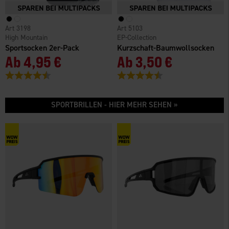
3198
5103
High Mountain
EP-Collection
Sportsocken 2er-Pack
Kurzschaft-Baumwollsocken
Ab
4,95 €
Ab
3,50 €
Bewertung:
4.2 von 5 Sternen
Bewertung:
4.5 von 5 Sternen
SPORTBRILLEN - HIER MEHR SEHEN »