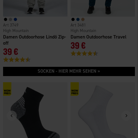
3749
3481
High Mountain
High Mountain
Damen Outdoorhose Lindö Zip-
Damen Outdoorhose Travel
off
39 €
39 €
Bewertung:
4.6 von 5 Sternen
Bewertung:
4.6 von 5 Sternen
SOCKEN - HIER MEHR SEHEN »