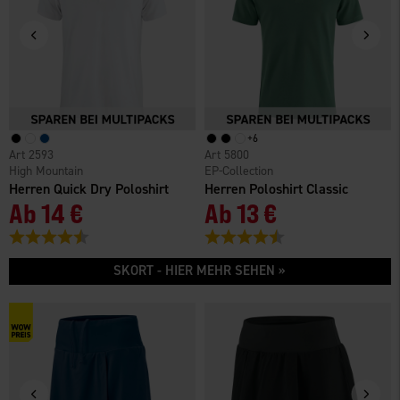
+
6
2593
5800
High Mountain
EP-Collection
Herren Quick Dry Poloshirt
Herren Poloshirt Classic
Ab
14 €
Ab
13 €
Bewertung:
4.5 von 5 Sternen
Bewertung:
4.6 von 5 Sternen
SKORT - HIER MEHR SEHEN »