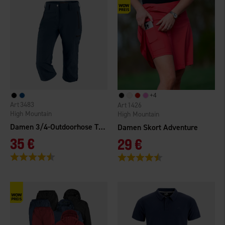
+
4
3483
1426
High Mountain
High Mountain
Damen 3/4-Outdoorhose Travel
Damen Skort Adventure
35 €
29 €
Bewertung:
4.6 von 5 Sternen
Bewertung:
4.7 von 5 Sternen