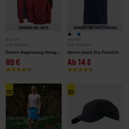
1475
2593
High Mountain
High Mountain
Damen Regenanzug Helags WP
Herren Quick Dry Poloshirt
89 €
Ab
14 €
Bewertung:
4.6 von 5 Sternen
Bewertung:
4.5 von 5 Sternen