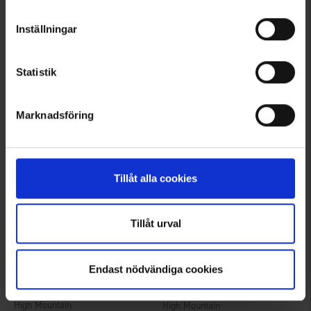
Inställningar
2707
2707
High Mountain
High Mountain
Damen Quick-Dry T-Shirt
Damen Quick-Dry T-Shirt
Statistik
Ab
12 €
Ab
12 €
Bewertung:
4.3 von 5 Sternen
Bewertung:
4.3 von 5 Sternen
Marknadsföring
Tillåt alla cookies
Tillåt urval
Endast nödvändiga cookies
+
4
2707
1426
High Mountain
High Mountain