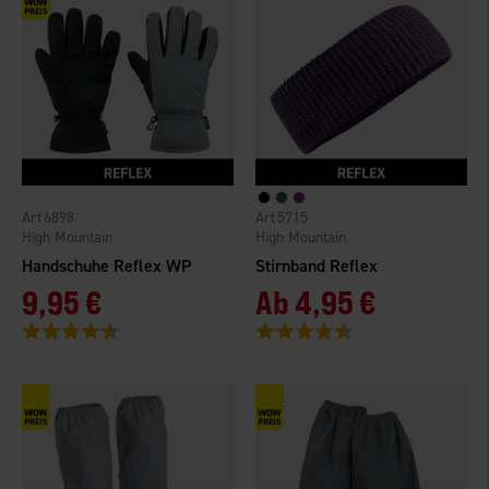
6898
5715
High Mountain
High Mountain
Handschuhe Reflex WP
Stirnband Reflex
9,95 €
Ab
4,95 €
Bewertung:
4.5 von 5 Sternen
Bewertung:
4.4 von 5 Sternen