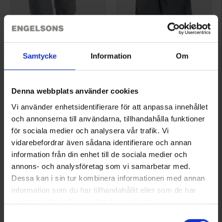
Samtycke
Information
Om
5160
5199
High Mountain
High Mountain
Gamaschen Ljusdal Reflex
Armschutz Ljusdal Reflex
Denna webbplats använder cookies
Ab
7,50 €
Ab
4,95 €
Vi använder enhetsidentifierare för att anpassa innehållet
Bewertung:
4.4 von 5 Sternen
Bewertung:
4.4 von 5 Sternen
och annonserna till användarna, tillhandahålla funktioner
för sociala medier och analysera vår trafik. Vi
vidarebefordrar även sådana identifierare och annan
information från din enhet till de sociala medier och
annons- och analysföretag som vi samarbetar med.
Dessa kan i sin tur kombinera informationen med annan
information som du har tillhandahållit eller som de har
samlat in när du har använt deras tjänster.
Läs mer om hur vi använder cookies
Samtyckesval