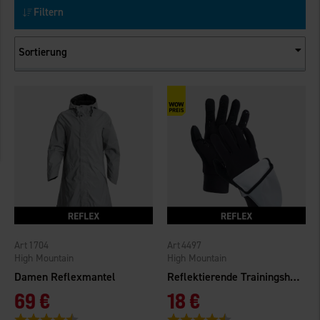
Filtern
Sortierung
1704
4497
High Mountain
High Mountain
Damen Reflexmantel
Reflektierende Trainingshandschuhe
69 €
18 €
Bewertung:
4.6 von 5 Sternen
Bewertung:
4.3 von 5 Sternen