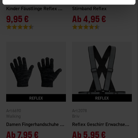
High Mountain
High Mountain
Kinder Fäustlinge Reflex WP
Stirnband Reflex
9,95 €
Ab
4,95 €
Bewertung:
4.7 von 5 Sternen
Bewertung:
4.4 von 5 Sternen
6690
2078
Walking
Briv
Damen Fingerhandschuhe Reflexgarn
Reflex Geschirr Erwachsener
Ab
7,95 €
Ab
5,95 €