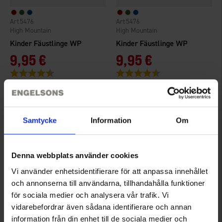
5476
5476
High Mountain
High Mountain
Kinder Fäustlinge WP
Kinder Fäustlinge WP
9,95 €
9,95 €
Bewertung:
4.2 von 5 Sternen
Bewertung:
4.2 von 5 Sternen
Samtycke
Information
Om
Denna webbplats använder cookies
Vi använder enhetsidentifierare för att anpassa innehållet
och annonserna till användarna, tillhandahålla funktioner
för sociala medier och analysera vår trafik. Vi
vidarebefordrar även sådana identifierare och annan
3513
2604
High Mountain
High Mountain
information från din enhet till de sociala medier och