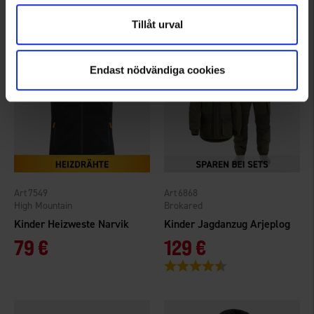
Tillåt urval
Endast nödvändiga cookies
7549
6868
High Mountain
Brokared
Kinder Heizweste Narvik
Kinder Jagdanzug Arjeplog
79 €
129 €
Bewertung:
4.7 von 5 Sternen