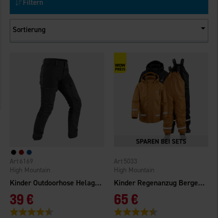
Filtern
Sortierung
6169
5033
High Mountain
High Mountain
Kinder Outdoorhose Helags Gefüttert
Kinder Regenanzug Bergen Gefüttert
39 €
65 €
Bewertung:
4.6 von 5 Sternen
Bewertung:
4.1 von 5 Sternen