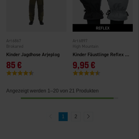
6867
6897
Brokared
High Mountain
Kinder Jagdhose Arjeplog
Kinder Fäustlinge Reflex WP
85 €
9,95 €
Bewertung:
4.2 von 5 Sternen
Bewertung:
4.7 von 5 Sternen
Angezeigt werden 1–20 von 21 Produkten
1
2