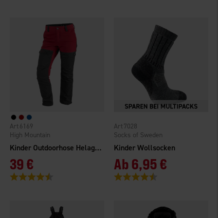
6169
7028
High Mountain
Socks of Sweden
Kinder Outdoorhose Helags Gefüttert
Kinder Wollsocken
39 €
Ab
6,95 €
Bewertung:
4.6 von 5 Sternen
Bewertung:
4.6 von 5 Sternen