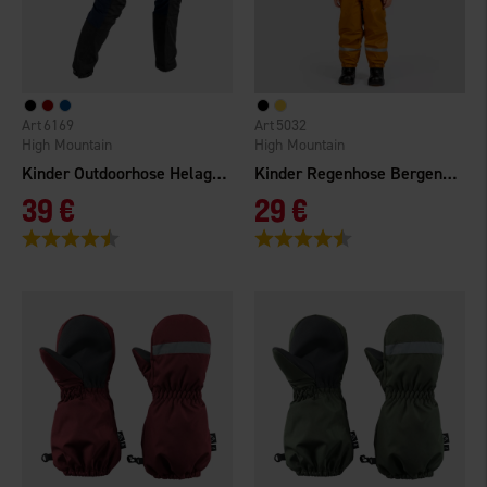
6169
5032
High Mountain
High Mountain
Kinder Outdoorhose Helags Gefüttert
Kinder Regenhose Bergen WP
39 €
29 €
Bewertung:
4.6 von 5 Sternen
Bewertung:
4.1 von 5 Sternen