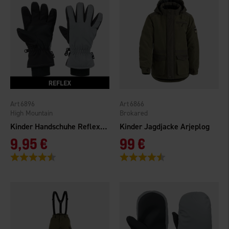
6896
6866
High Mountain
Brokared
Kinder Handschuhe Reflex WP
Kinder Jagdjacke Arjeplog
9,95 €
99 €
Bewertung:
4.5 von 5 Sternen
Bewertung:
4.7 von 5 Sternen