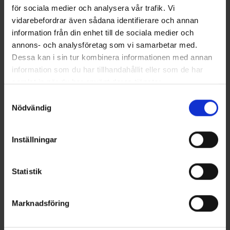
bekommen einfach mehr für Ihr Geld!
för sociala medier och analysera vår trafik. Vi
vidarebefordrar även sådana identifierare och annan
information från din enhet till de sociala medier och
annons- och analysföretag som vi samarbetar med.
KUNDENDIENST
ÜBER UNS
BEDINGUNGEN
Dessa kan i sin tur kombinera informationen med annan
information som du har tillhandahållit eller som de har
samlat in när du har använt deras tjänster.
Läs mer om hur vi använder cookies
Samtyckesval
Nödvändig
Inställningar
Statistik
Marknadsföring