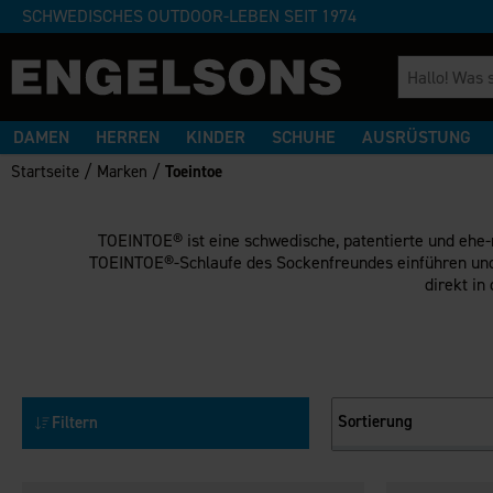
SCHWEDISCHES OUTDOOR-LEBEN SEIT 1974
DAMEN
HERREN
KINDER
SCHUHE
AUSRÜSTUNG
/
/
Startseite
Marken
Toeintoe
TOEINTOE® ist eine schwedische, patentierte und ehe-
TOEINTOE®-Schlaufe des Sockenfreundes einführen und
direkt in
Sortierung
Filtern