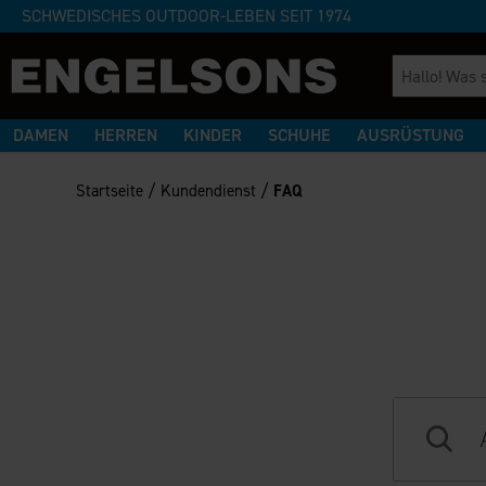
SCHWEDISCHES OUTDOOR-LEBEN SEIT 1974
DAMEN
HERREN
KINDER
SCHUHE
AUSRÜSTUNG
/
/
Startseite
Kundendienst
FAQ