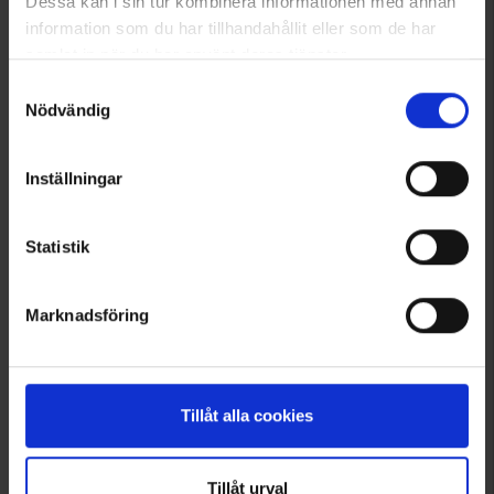
Dessa kan i sin tur kombinera informationen med annan
information som du har tillhandahållit eller som de har
samlat in när du har använt deras tjänster.
Läs mer om hur vi använder cookies
Samtyckesval
5348
Nödvändig
Flexi
Flexi Leine New Classic M
17 €
Inställningar
Bewertung:
5.0 von 5 Sternen
Statistik
Angezeigt werden 1–5 von 5 Produkten
Marknadsföring
1
Tillåt alla cookies
Tillåt urval