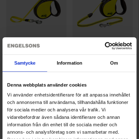
5356
5355
Flexi
Flexi
Samtycke
Information
Om
Flexi Leine Neon Reflect L
Flexi Leine Neon Reflect M
32 €
19,95 €
Bewertung:
4.7 von 5 Sternen
Bewertung:
4.5 von 5 Sternen
Denna webbplats använder cookies
Vi använder enhetsidentifierare för att anpassa innehållet
och annonserna till användarna, tillhandahålla funktioner
för sociala medier och analysera vår trafik. Vi
vidarebefordrar även sådana identifierare och annan
information från din enhet till de sociala medier och
annons- och analysföretag som vi samarbetar med.