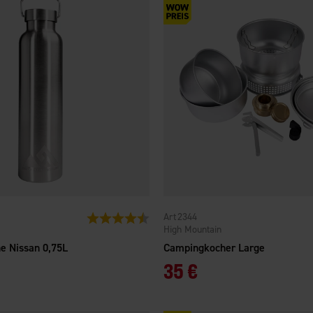
2344
Bewertung:
4.5 von 5 Sternen
High Mountain
e Nissan 0,75L
Campingkocher Large
35 €