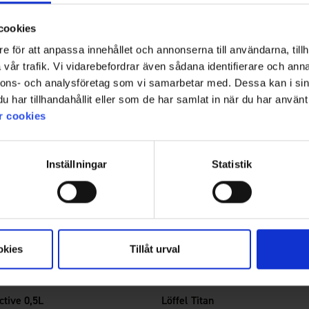
cookies
e för att anpassa innehållet och annonserna till användarna, tillh
vår trafik. Vi vidarebefordrar även sådana identifierare och anna
nnons- och analysföretag som vi samarbetar med. Dessa kan i sin
har tillhandahållit eller som de har samlat in när du har använt 
r cookies
Inställningar
Statistik
okies
Tillåt urval
8869
Bewertung:
4.5 von 5 Sternen
Briv
ctive 0,5L
Löffel Titan