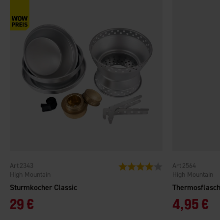
2343
2564
Bewertung:
4.0 von 5 Sternen
High Mountain
High Mountain
Sturmkocher Classic
Thermosflasch
29 €
4,95 €