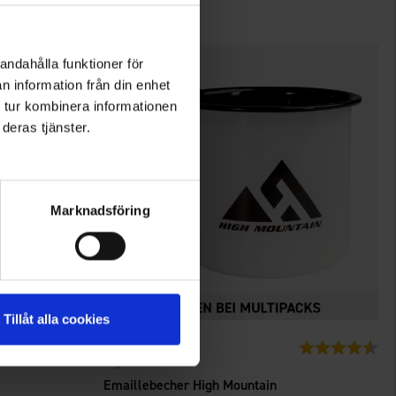
andahålla funktioner för
n information från din enhet
 tur kombinera informationen
deras tjänster.
Marknadsföring
Tillåt alla cookies
2333
Bewertung:
4.5 von 5 Sternen
Bewertung:
4.6
High Mountain
Emaillebecher High Mountain