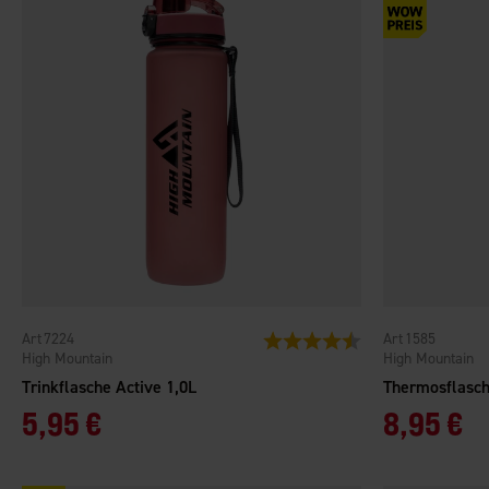
7224
1585
Bewertung:
4.5 von 5 Sternen
High Mountain
High Mountain
Trinkflasche Active 1,0L
Thermosflasch
5,95 €
8,95 €