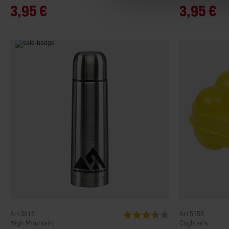
3,95 €
3,95 €
3615
5158
Bewertung:
3.9 von 5 Sternen
High Mountain
Coghlan's