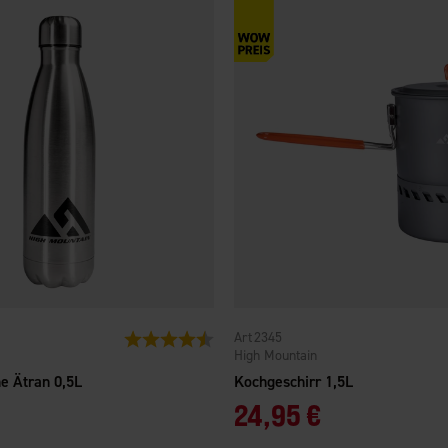
2345
Bewertung:
4.6 von 5 Sternen
High Mountain
e Ätran 0,5L
Kochgeschirr 1,5L
24,95 €