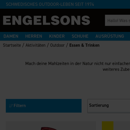
SCHWEDISCHES OUTDOOR-LEBEN SEIT 1974
DAMEN
HERREN
KINDER
SCHUHE
AUSRÜSTUNG
/
/
/
Startseite
Aktivitäten
Outdoor
Essen & Trinken
Mach deine Mahlzeiten in der Natur nicht nur einfache
weiteres Zube
Sortierung
Filtern