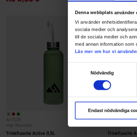
Denna webbplats använder 
Vi använder enhetsidentifierar
sociala medier och analysera 
till de sociala medier och a
med annan information som du 
Läs mer om hur vi använde
Samtyckesval
Nödvändig
Endast nödvändiga co
7225
7225
Bewertung:
4.5 von 5 Sternen
High Mountain
High Mountain
Trinkflasche Active 0,5L
Trinkflasche A