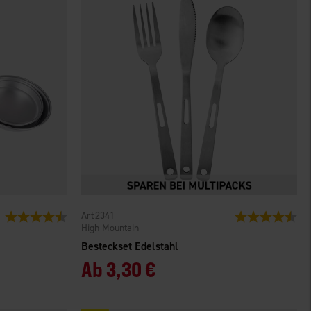
2341
Bewertung:
4.1 von 5 Sternen
Bewertung:
4.6
High Mountain
Besteckset Edelstahl
Ab
3,30 €