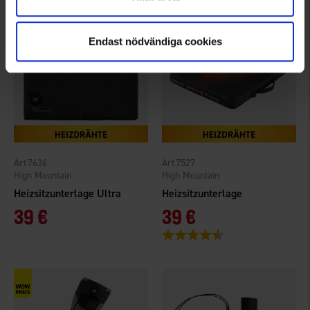
Endast nödvändiga cookies
7636
7527
High Mountain
High Mountain
Heizsitzunterlage Ultra
Heizsitzunterlage
39 €
39 €
Bewertung:
4.3 von 5 Sternen