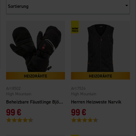
Sortierung
8502
7524
High Mountain
High Mountain
Beheizbare Fäustlinge Björnriket WP
Herren Heizweste Narvik
99 €
99 €
Bewertung:
4.6 von 5 Sternen
Bewertung:
4.3 von 5 Sternen