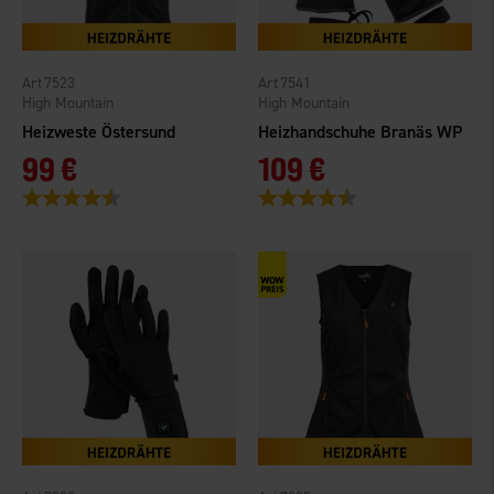
7523
7541
High Mountain
High Mountain
Heizweste Östersund
Heizhandschuhe Branäs WP
99 €
109 €
Bewertung:
4.3 von 5 Sternen
Bewertung:
4.2 von 5 Sternen