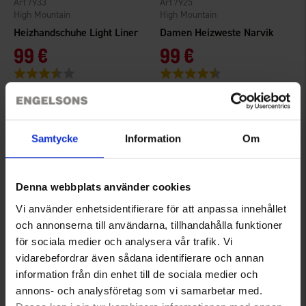
7933
7925
High Mountain
High Mountain
Heizhandschuhe Light Liner
Damen Heizweste Narvik
99 €
99 €
Bewertung:
3.6 von 5 Sternen
Bewertung:
4.5 von 5 Sternen
Samtycke
Information
Om
Denna webbplats använder cookies
Vi använder enhetsidentifierare för att anpassa innehållet
och annonserna till användarna, tillhandahålla funktioner
för sociala medier och analysera vår trafik. Vi
vidarebefordrar även sådana identifierare och annan
7934
7530
High Mountain
High Mountain
information från din enhet till de sociala medier och
Wärmesohlen
Herren Heizweste Sälen
annons- och analysföretag som vi samarbetar med.