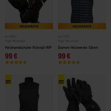
8501
7531
High Mountain
High Mountain
Heizhandschuhe Klövsjö WP
Damen Heizweste Sälen
99 €
99 €
Bewertung:
4.3 von 5 Sternen
Bewertung:
4.5 von 5 Sternen