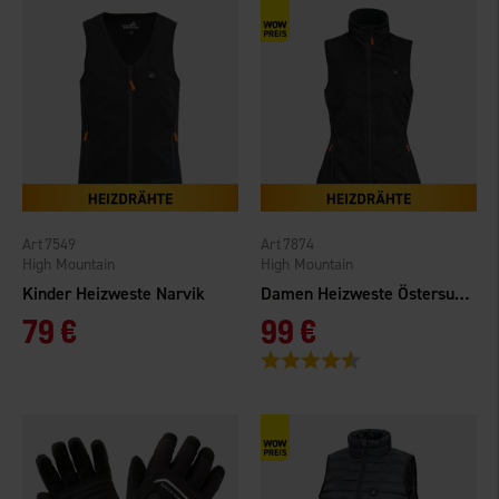
7549
7874
High Mountain
High Mountain
Kinder Heizweste Narvik
Damen Heizweste Östersund
79 €
99 €
Bewertung:
4.7 von 5 Sternen