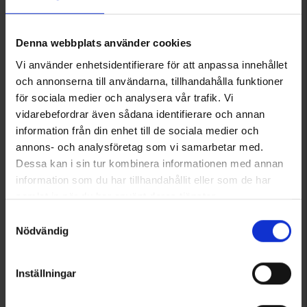
Denna webbplats använder cookies
Vi använder enhetsidentifierare för att anpassa innehållet
och annonserna till användarna, tillhandahålla funktioner
för sociala medier och analysera vår trafik. Vi
vidarebefordrar även sådana identifierare och annan
information från din enhet till de sociala medier och
7157
7161
annons- och analysföretag som vi samarbetar med.
High Mountain
High Mountain
Dessa kan i sin tur kombinera informationen med annan
Faltbare Hundebox 46x32,5x39cm
Faltbare Hundebox 107x69x75,5cm
information som du har tillhandahållit eller som de har
29 €
69 €
samlat in när du har använt deras tjänster.
Bewertung:
4.8 von 5 Sternen
Bewertung:
4.7 von 5 Sternen
Läs mer om hur vi använder cookies
Samtyckesval
Nödvändig
Inställningar