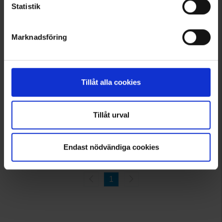
Statistik
Marknadsföring
8532
Dogman
Tillåt alla cookies
Dogman Aluminium-Box Einzel XL
449 €
Tillåt urval
Angezeigt werden 1–7 von 7 Produkten
Endast nödvändiga cookies
1