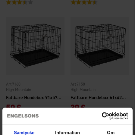
Bewertung:
3.8 von 5 Sternen
Bewertung:
4.7 von 5 Sternen
7160
7158
High Mountain
High Mountain
Faltbare Hundebox 91x57x63,5cm
Faltbare Hundebox 61x42x48,5cm
59 €
39 €
Bewertung:
4.3 von 5 Sternen
Bewertung:
4.6 von 5 Sternen
Samtycke
Information
Om