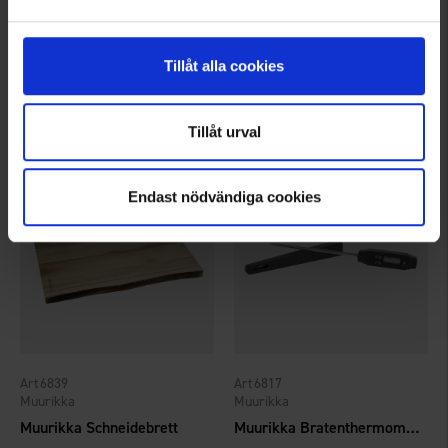
6805
6849
Muurikka
Muurikka
Tillåt alla cookies
Muurikka Wok 40 cm Stahl
Muurikka Grillzange 34 cm
38 €
11,90 €
Tillåt urval
Endast nödvändiga cookies
6839
6817
Muurikka
Muurikka
Muurikka Schneidebrett
Muurikka Bratenthermometer