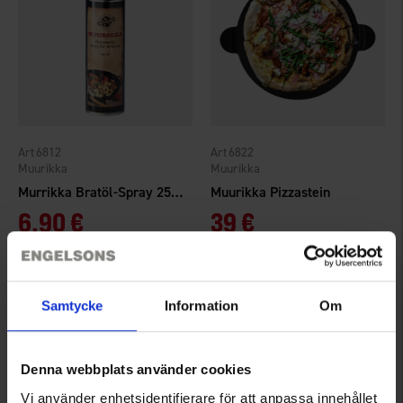
6812
6822
Muurikka
Muurikka
Murrikka Bratöl-Spray 250 ml
Muurikka Pizzastein
6,90 €
39 €
Bewertung:
4.1 von 5 Sternen
Samtycke
Information
Om
Denna webbplats använder cookies
Vi använder enhetsidentifierare för att anpassa innehållet