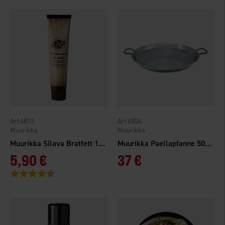
6813
6804
Muurikka
Muurikka
Muurikka Silava Bratfett 110 g
Muurikka Paellapfanne 50 cm Stahl
5,90 €
37 €
Bewertung:
4.4 von 5 Sternen