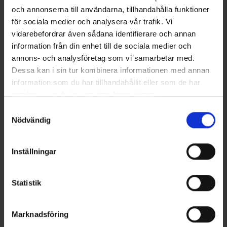
och annonserna till användarna, tillhandahålla funktioner
för sociala medier och analysera vår trafik. Vi
vidarebefordrar även sådana identifierare och annan
information från din enhet till de sociala medier och
6829
6800
annons- och analysföretag som vi samarbetar med.
Muurikka
Muurikka
Dessa kan i sin tur kombinera informationen med annan
Muurikka Räucherspäne Erle 2L
Muurikka Bratpfanne 48 cm Mit Beinen
information som du har tillhandahållit eller som de har
Ab
3,50 €
74,90 €
samlat in när du har använt deras tjänster.
Bewertung:
4.6 von 5 Sternen
Läs mer om hur vi använder cookies
Samtyckesval
Nödvändig
Inställningar
Statistik
Marknadsföring