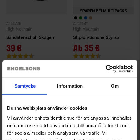
6728
6687
High Mountain
High Mountain
Sandalenschuh Skagen
Slip-on-Schuhe Styrsö
39 €
Ab
35 €
Bewertung:
4.3 von 5 Sternen
Bewertung:
4.4 von 5 Sternen
Samtycke
Information
Om
Denna webbplats använder cookies
Vi använder enhetsidentifierare för att anpassa innehållet
och annonserna till användarna, tillhandahålla funktioner
för sociala medier och analysera vår trafik. Vi