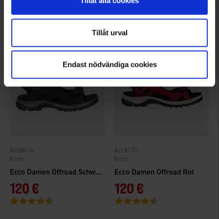
9,95 €
120 €
Tillåt alla cookies
Bewertung:
4.3 von 5 Sternen
Bewertung:
4.8 von 5 Sternen
Tillåt urval
Endast nödvändiga cookies
8014
8172
Ecco
Ecco
Ecco Damen Offroad Schwarz
Ecco Damen Offroad Rot
120 €
120 €
Bewertung:
4.8 von 5 Sternen
Bewertung:
4.8 von 5 Sternen