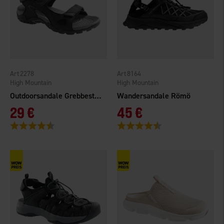
2278
8164
High Mountain
High Mountain
Outdoorsandale Grebbestad Schwarz
Wandersandale Römö
29 €
45 €
Bewertung:
4.5 von 5 Sternen
Bewertung:
4.1 von 5 Sternen