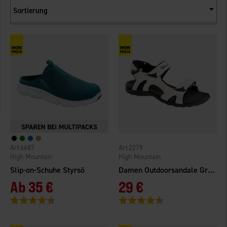
Sortierung
6687
2279
High Mountain
High Mountain
Slip-on-Schuhe Styrsö
Damen Outdoorsandale Grebbestad Weiß
Ab
35 €
29 €
Bewertung:
4.4 von 5 Sternen
Bewertung:
4.5 von 5 Sternen