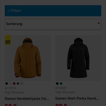
Filtern
Sortierung
+
2
2669
2518
High Mountain
High Mountain
Damen Shell-Parka Havstorp WP
Damen Hardshelljacke Falkenberg 2.0 WP