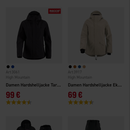
3061
3917
High Mountain
High Mountain
Damen Hardshelljacke Tarfala Light WP
Damen Hardshelljacke Ekenäs WP
99 €
69 €
Bewertung:
4.6 von 5 Sternen
Bewertung:
4.4 von 5 Sternen