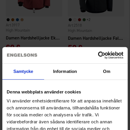
+
2
3917
2518
High Mountain
High Mountain
Damen Hardshelljacke Ekenäs WP
Damen Hardshelljacke Falkenberg 2.0 WP
69 €
59 €
Bewertung:
4.4 von 5 Sternen
Bewertung:
4.3 von 5 Sternen
Samtycke
Information
Om
Denna webbplats använder cookies
Vi använder enhetsidentifierare för att anpassa innehållet
och annonserna till användarna, tillhandahålla funktioner
för sociala medier och analysera vår trafik. Vi
vidarebefordrar även sådana identifierare och annan
information från din enhet till de sociala medier och