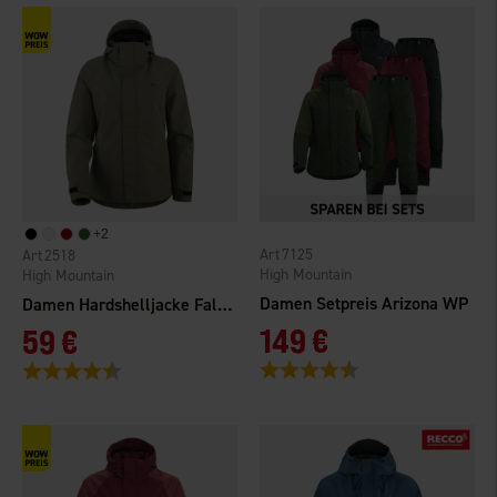
+
2
7125
2518
High Mountain
High Mountain
Damen Setpreis Arizona WP
Damen Hardshelljacke Falkenberg 2.0 WP
149 €
59 €
Bewertung:
4.5 von 5 Sternen
Bewertung:
4.3 von 5 Sternen