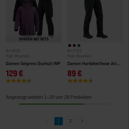
3910
7123
High Mountain
High Mountain
Damen Setpreis Duvhult WP
Damen Hardshellhose Arizona WP
129 €
89 €
Bewertung:
4.5 von 5 Sternen
Bewertung:
4.5 von 5 Sternen
Angezeigt werden 1–20 von 28 Produkten
1
2