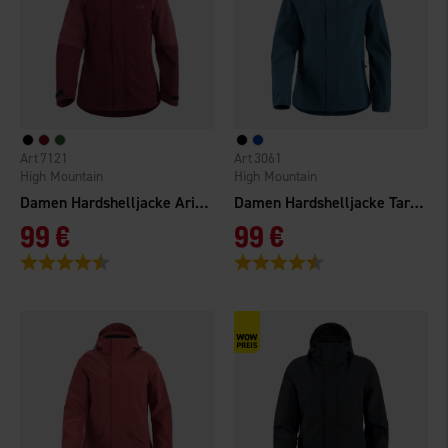
7121
3061
High Mountain
High Mountain
Damen Hardshelljacke Arizona WP
Damen Hardshelljacke Tarfala Light WP
99 €
99 €
Bewertung:
4.5 von 5 Sternen
Bewertung:
4.6 von 5 Sternen