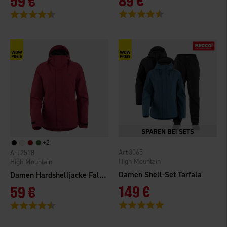
89 €
59 €
Bewertung:
4.2 von 5 Sternen
Bewertung:
4.3 von 5 Sternen
+
2
3065
2518
High Mountain
High Mountain
Damen Shell-Set Tarfala
Damen Hardshelljacke Falkenberg 2.0 WP
149 €
59 €
Bewertung:
5.0 von 5 Sternen
Bewertung:
4.3 von 5 Sternen