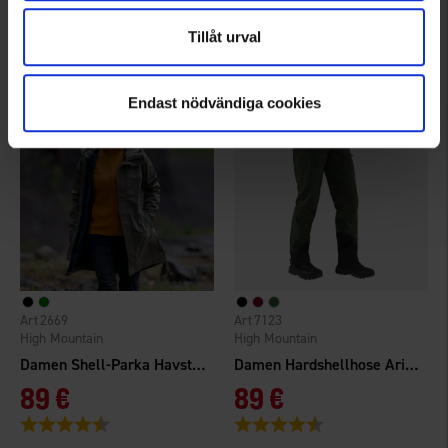
99 €
59 €
Tillåt urval
Bewertung:
4.5 von 5 Sternen
Bewertung:
4.3 von 5 Sternen
Endast nödvändiga cookies
2669
7123
High Mountain
High Mountain
Damen Shell-Parka Havstorp WP
Damen Hardshellhose Arizona WP
89 €
89 €
Bewertung:
4.2 von 5 Sternen
Bewertung:
4.5 von 5 Sternen