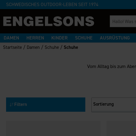
SCHWEDISCHES OUTDOOR-LEBEN SEIT 1974
DAMEN
HERREN
KINDER
SCHUHE
AUSRÜSTUNG
/
/
/
Startseite
Damen
Schuhe
Schuhe
Vom Alltag bis zum Aben
Sortierung
Filtern