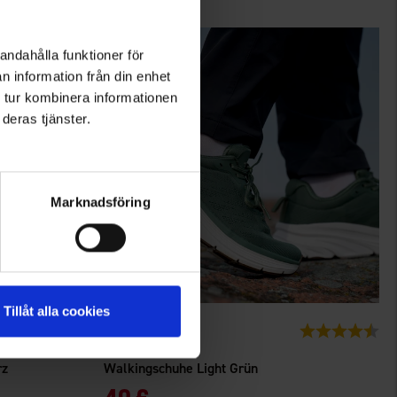
andahålla funktioner för
n information från din enhet
 tur kombinera informationen
deras tjänster.
Marknadsföring
Tillåt alla cookies
8239
Bewertung:
4.0 von 5 Sternen
Bewertung:
4.6
High Mountain
rz
Walkingschuhe Light Grün