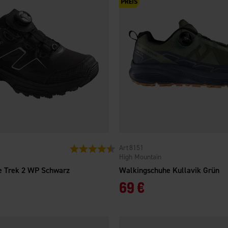
8151
Bewertung:
4.4 von 5 Sternen
High Mountain
e Trek 2 WP Schwarz
Walkingschuhe Kullavik Grün
69 €