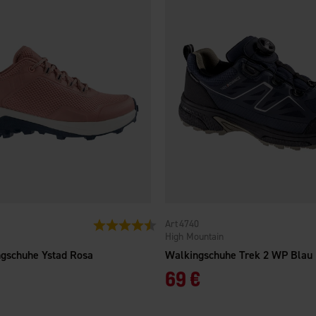
4740
en
Bewertung:
4.2 von 5 Sternen
High Mountain
gschuhe Ystad Rosa
Walkingschuhe Trek 2 WP Blau
69 €