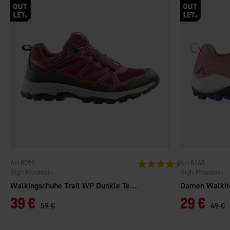
8099
8168
Bewertung:
4.0 von 5 Stern
High Mountain
High Mountain
Walkingschuhe Trail WP Dunkle Terrakotta
Damen Walkin
39 €
29 €
59 €
49 €