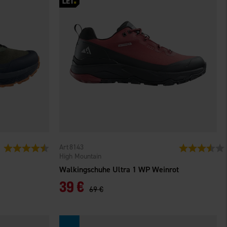
8143
Bewertung:
4.3 von 5 Sternen
Bewertung:
High Mountain
Walkingschuhe Ultra 1 WP Weinrot
39 €
69 €