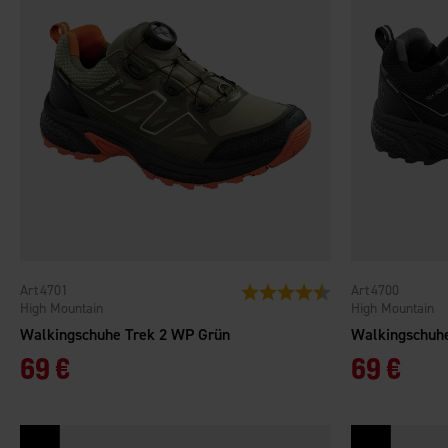
4701
4700
Bewertung:
4.4 von 5 Sternen
High Mountain
High Mountain
Walkingschuhe Trek 2 WP Grün
Walkingschuh
69 €
69 €