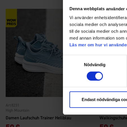
Denna webbplats använder 
Vi använder enhetsidentifierar
sociala medier och analysera 
till de sociala medier och a
med annan information som du 
Läs mer om hur vi använde
Samtyckesval
Nödvändig
Endast nödvändiga co
8231
8213
Bewertung:
4.3 von 5 Sternen
High Mountain
High Mountain
Damen Laufschuh Trainer Hellblau
Walkingschuhe