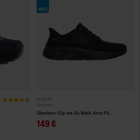
8333
Bewertung:
4.4 von 5 Sternen
Skechers
Skechers Slip Ins Go Walk Arch Fit 2.0 Kathy Damen Schwarz
149 €