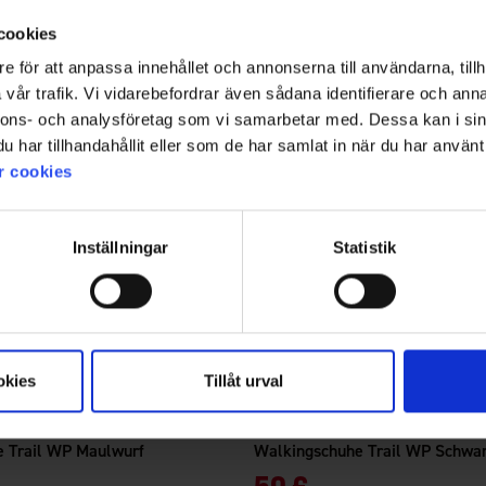
cookies
e för att anpassa innehållet och annonserna till användarna, tillh
vår trafik. Vi vidarebefordrar även sådana identifierare och anna
nnons- och analysföretag som vi samarbetar med. Dessa kan i sin
har tillhandahållit eller som de har samlat in när du har använt 
r cookies
Inställningar
Statistik
okies
Tillåt urval
8092
Bewertung:
4.0 von 5 Sternen
High Mountain
 Trail WP Maulwurf
Walkingschuhe Trail WP Schwa