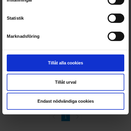
Statistik
Marknadsföring
3740
Brokared
Herren Outdoorweste Inverness
Tillåt alla cookies
59 €
Bewertung:
4.4 von 5 Sternen
Tillåt urval
Angezeigt werden 1–7 von 7 Produkten
Endast nödvändiga cookies
1