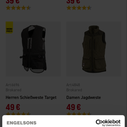
39 €
39 €
Bewertung:
4.8 von 5 Sternen
Bewertung:
4.3 von 5 Sternen
6696
4848
Brokared
Brokared
Herren Schießweste Target
Damen Jagdweste
49 €
49 €
Bewertung:
4.5 von 5 Sternen
Bewertung:
4.6 von 5 Sternen