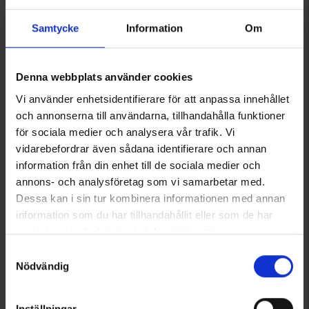
Samtycke
Information
Om
Denna webbplats använder cookies
Vi använder enhetsidentifierare för att anpassa innehållet
och annonserna till användarna, tillhandahålla funktioner
för sociala medier och analysera vår trafik. Vi
vidarebefordrar även sådana identifierare och annan
4849
3741
information från din enhet till de sociala medier och
Brokared
Brokared
annons- och analysföretag som vi samarbetar med.
Herren Jagdweste
Damen Outdoorweste Inverness
Dessa kan i sin tur kombinera informationen med annan
49 €
49 €
information som du har tillhandahållit eller som de har
Bewertung:
4.8 von 5 Sternen
Bewertung:
4.7 von 5 Sternen
samlat in när du har använt deras tjänster.
Läs mer om hur vi använder cookies
Samtyckesval
Nödvändig
Inställningar