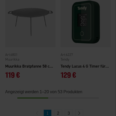
6801
6227
Muurikka
Tendy
Muurikka Bratpfanne 58 cm Mit Beinen
Tendy Lucus 4 G Timer für Fleischreifung
119 €
129 €
Angezeigt werden 1–20 von 53 Produkten
1
2
3