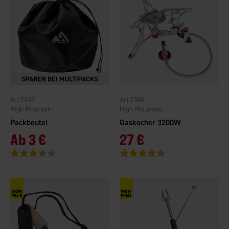
2342
2386
High Mountain
High Mountain
Packbeutel
Gaskocher 3200W
Ab
3 €
27 €
Bewertung:
3.6 von 5 Sternen
Bewertung:
4.8 von 5 Sternen