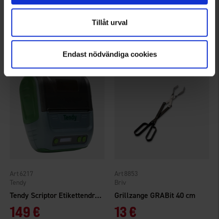
Hällmark Waffeleisen
Tendy Libra Tischwaage
Tillåt urval
59 €
69 €
Bewertung:
4.9 von 5 Sternen
Bewertung:
4.3 von 5 Sternen
Endast nödvändiga cookies
6217
8853
Tendy
Briv
Tendy Scriptor Etikettendrucker
Grillzange GRABit 40 cm
149 €
13 €