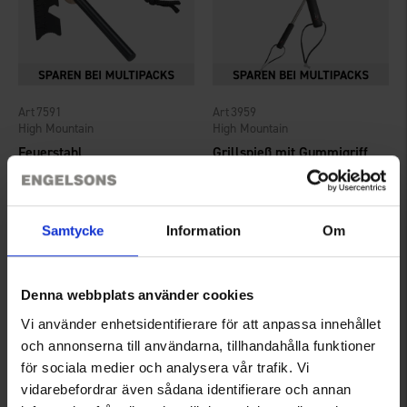
7591
3959
High Mountain
High Mountain
Feuerstahl
Grillspieß mit Gummigriff
Ab
4,95 €
Ab
4,50 €
Bewertung:
4.2 von 5 Sternen
Bewertung:
4.4 von 5 Sternen
Samtycke
Information
Om
Denna webbplats använder cookies
Vi använder enhetsidentifierare för att anpassa innehållet
och annonserna till användarna, tillhandahålla funktioner
för sociala medier och analysera vår trafik. Vi
vidarebefordrar även sådana identifierare och annan