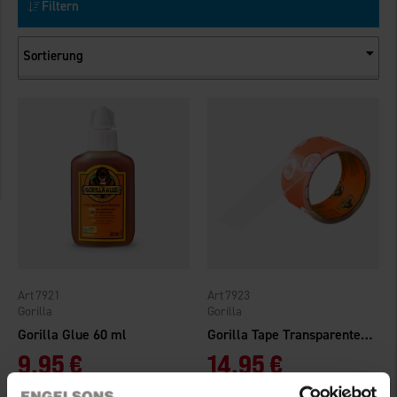
Filtern
Sortierung
7921
7923
Gorilla
Gorilla
Gorilla Glue 60 ml
Gorilla Tape Transparente Reparaturklebeband 8,2m x 48mm
9,95 €
14,95 €
Bewertung:
4.3 von 5 Sternen