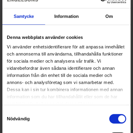
Samtycke
Information
Om
Denna webbplats använder cookies
Vi använder enhetsidentifierare för att anpassa innehållet
och annonserna till användarna, tillhandahålla funktioner
för sociala medier och analysera vår trafik. Vi
vidarebefordrar även sådana identifierare och annan
information från din enhet till de sociala medier och
7924
annons- och analysföretag som vi samarbetar med.
Gorilla
Dessa kan i sin tur kombinera informationen med annan
Gorilla Tape Praktische Rolle 9,14m x 25mm
information som du har tillhandahållit eller som de har
6,95 €
samlat in när du har använt deras tjänster.
Läs mer om hur vi använder cookies
Samtyckesval
Nödvändig
Angezeigt werden 1–3 von 3 Produkten