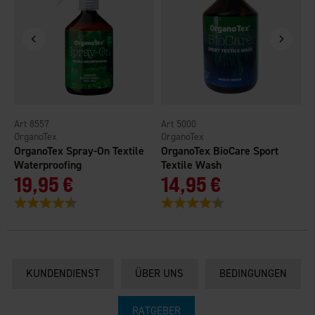
8557
5000
OrganoTex
OrganoTex
O
OrganoTex Spray-On Textile
OrganoTex BioCare Sport
O
Waterproofing
Textile Wash
W
19,95 €
14,95 €
Bewertung:
4.1 von 5 Sternen
Bewertung:
4.5 von 5 Sternen
B
KUNDENDIENST
ÜBER UNS
BEDINGUNGEN
RATGEBER