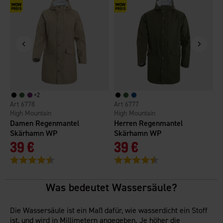
+
2
6778
6777
High Mountain
High Mountain
H
Damen Regenmantel
Herren Regenmantel
H
Skärhamn WP
Skärhamn WP
V
39 €
39 €
Bewertung:
4.6 von 5 Sternen
Bewertung:
4.5 von 5 Sternen
B
Was bedeutet Wassersäule?
Die Wassersäule ist ein Maß dafür, wie wasserdicht ein Stoff
ist, und wird in Millimetern angegeben. Je höher die