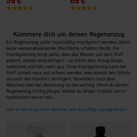
Bewertung:
4.3 von 5 Sternen
Bewertung:
4.6 von 5 Sternen
B
Kümmere dich um deinen Regenanzug
Ein Regenanzug sollte regelmäßig imprägniert werden, damit
seine wasserabweisende Oberfläche erhalten bleibt. Die
Imprägnierung sorgt dafür, dass das Wasser auf dem Stoff
abperlt, anstatt einzudringen – so bleibt dein Anzug länger
funktional und hält mehr aus. Ohne Imprägnierung kann der
Stoff schnell nass und schwer werden, was sowohl den Schutz
als auch den Komfort verringert. Besonders nach dem
Waschen oder bei Abnutzung ist das wichtig. Wenn du deinen
Regenanzug richtig pflegst, bleibst du länger trocken und er
funktioniert wie er soll.
Hier erfährst du mehr darüber, wie du richtig imprägnierst »