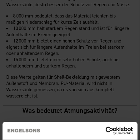
Wassersäule, desto besser der Schutz vor Regen und Nässe.
8 000 mm bedeutet, dass das Material leichten bis
mäßigen Niederschlag für kurze Zeit aushält.
10 000 mm hält starkem Regen stand und ist für längere
Aufenthalte im Freien geeignet.
12 000 mm bietet einen hohen Schutz vor Regen und
eignet sich für längere Aufenthalte im Freien bei starkem
oder anhaltendem Regen.
15 000 mm bietet einen sehr hohen Schutz, auch bei
anhaltendem und starkem Regen.
Diese Werte gelten für Shell-Bekleidung mit gewebtem
Außenstoff und Membran. PU-Material wird nicht in
Wassersäule gemessen, da es von sich aus komplett
wasserdicht ist.
Was bedeutet Atmungsaktivität?
Atmungsaktivität bedeutet, dass das Kleidungsstück
Feuchtigkeit vom Körper (Schweiß) nach außen transportiert,
während es gleichzeitig Regen abhält. So bleibst du auch bei