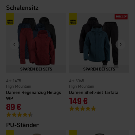
Schalensitz
1475
3065
High Mountain
High Mountain
H
Damen Regenanzug Helags
Damen Shell-Set Tarfala
H
WP
149 €
89 €
Bewertung:
5.0 von 5 Sternen
Bewertung:
4.6 von 5 Sternen
B
PU-Ständer