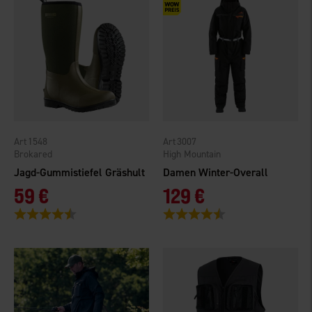
1548
3007
Brokared
High Mountain
Jagd-Gummistiefel Gräshult
Damen Winter-Overall
59 €
129 €
Bewertung:
4.3 von 5 Sternen
Bewertung:
4.2 von 5 Sternen