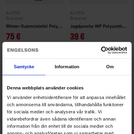
2702
1974
Brokared
Brokared
Winter-Gummistiefel Polyurethan
Jagdponcho WP Polyurethan Grün
75 €
39 €
Bewertung:
4.5 von 5 Sternen
Bewertung:
4.6 von 5 Sternen
Samtycke
Information
Om
Denna webbplats använder cookies
Vi använder enhetsidentifierare för att anpassa innehållet
och annonserna till användarna, tillhandahålla funktioner
för sociala medier och analysera vår trafik. Vi
vidarebefordrar även sådana identifierare och annan
6900
3006
information från din enhet till de sociala medier och
Brokared
High Mountain
annons- och analysföretag som vi samarbetar med.