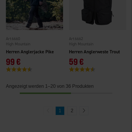
6660
6662
High Mountain
High Mountain
Herren Anglerjacke Pike
Herren Anglerweste Trout
99 €
59 €
Bewertung:
4.9 von 5 Sternen
Bewertung:
4.3 von 5 Sternen
Angezeigt werden 1–20 von 36 Produkten
1
2