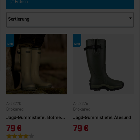
Filtern
Sortierung
8270
8276
Brokared
Brokared
Jagd-Gummistiefel Bolmen 2.0
Jagd-Gummistiefel Ålesund
79 €
79 €
Bewertung:
4.0 von 5 Sternen