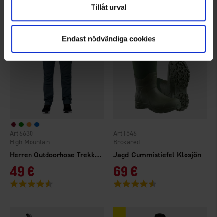
Tillåt urval
Endast nödvändiga cookies
6630
1546
High Mountain
Brokared
Herren Outdoorhose Trekking Pro TC/4W
Jagd-Gummistiefel Klosjön
49 €
69 €
Bewertung:
4.4 von 5 Sternen
Bewertung:
4.4 von 5 Sternen