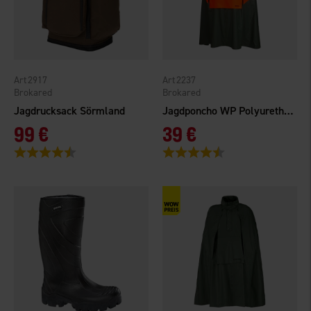
2917
2237
Brokared
Brokared
Jagdrucksack Sörmland
Jagdponcho WP Polyurethan Orange
99 €
39 €
Bewertung:
4.4 von 5 Sternen
Bewertung:
4.6 von 5 Sternen