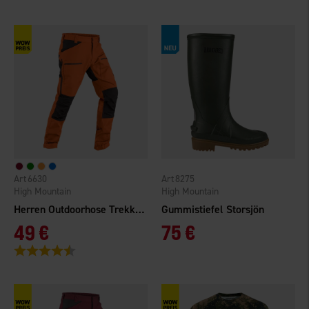
6630
8275
High Mountain
High Mountain
Herren Outdoorhose Trekking Pro TC/4W
Gummistiefel Storsjön
49 €
75 €
Bewertung:
4.4 von 5 Sternen