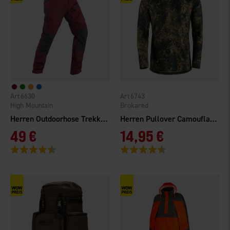
6630
6743
High Mountain
Brokared
Herren Outdoorhose Trekking Pro TC/4W
Herren Pullover Camouflage
49 €
14,95 €
Bewertung:
4.4 von 5 Sternen
Bewertung:
4.5 von 5 Sternen