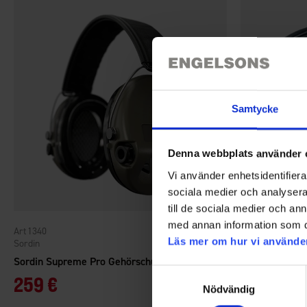
Samtycke
Denna webbplats använder 
Vi använder enhetsidentifierar
sociala medier och analysera 
till de sociala medier och a
med annan information som du 
1340
1346
Läs mer om hur vi använde
Sordin
Sordin
Sordin Supreme Pro Gehörschutz Grün
Sordin Hygien
Samtyckesval
259 €
48 €
Nödvändig