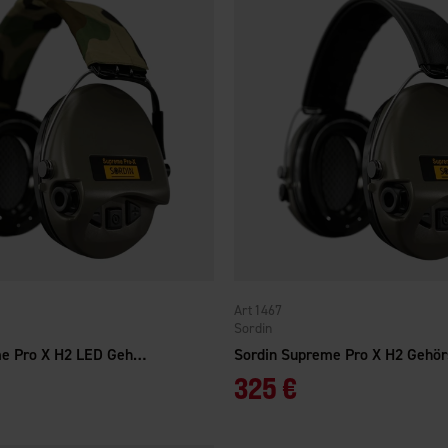
1467
Sordin
Sordin Supreme Pro X H2 LED Gehörschutz Grün/Camo
325 €