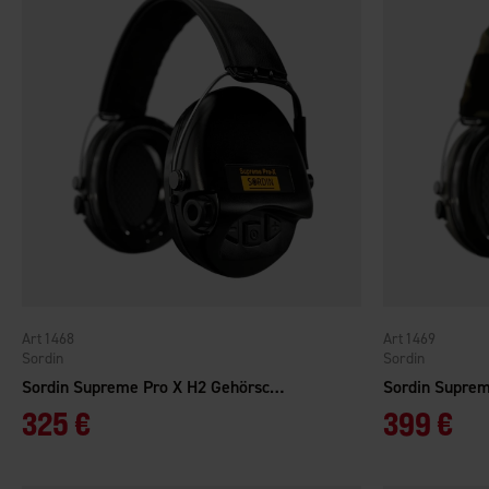
1468
1469
Sordin
Sordin
Sordin Supreme Pro X H2 Gehörschutz Schwarz
325 €
399 €