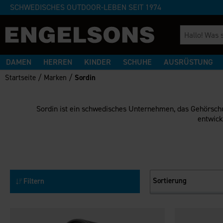
SCHWEDISCHES OUTDOOR-LEBEN SEIT 1974
DAMEN
HERREN
KINDER
SCHUHE
AUSRÜSTUNG
/
/
Startseite
Marken
Sordin
Sordin ist ein schwedisches Unternehmen, das Gehörschu
entwick
Sortierung
Filtern