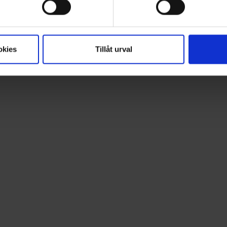
okies
Tillåt urval
1