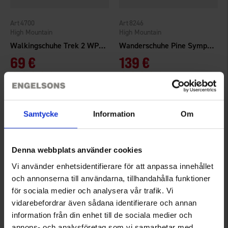
4700
8246
High Mountain
High Mountain
Walkingschuhe Trek 2 WP Schwarz
Wanderschuhe Pine Sympatex
69 €
139 €
Bewertung:
4.4 von 5 Sternen
Bewertung:
4.5 von 5 Sternen
Samtycke
Information
Om
Denna webbplats använder cookies
Vi använder enhetsidentifierare för att anpassa innehållet
och annonserna till användarna, tillhandahålla funktioner
för sociala medier och analysera vår trafik. Vi
vidarebefordrar även sådana identifierare och annan
8143
8341
information från din enhet till de sociala medier och
High Mountain
Härkila
annons- och analysföretag som vi samarbetar med.