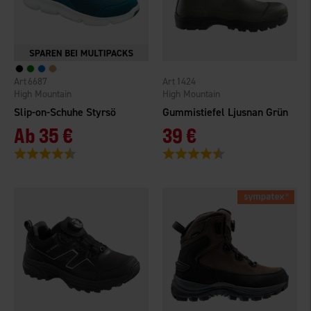
6687
1424
High Mountain
High Mountain
Slip-on-Schuhe Styrsö
Gummistiefel Ljusnan Grün
Ab
35 €
39 €
Bewertung:
4.4 von 5 Sternen
Bewertung:
4.1 von 5 Sternen