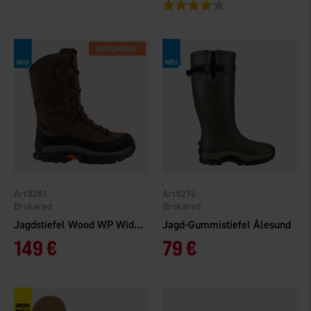
Bewertung:
4.0 von 5 Sternen
8281
8276
Brokared
Brokared
Jagdstiefel Wood WP Wide High
Jagd-Gummistiefel Ålesund
149 €
79 €