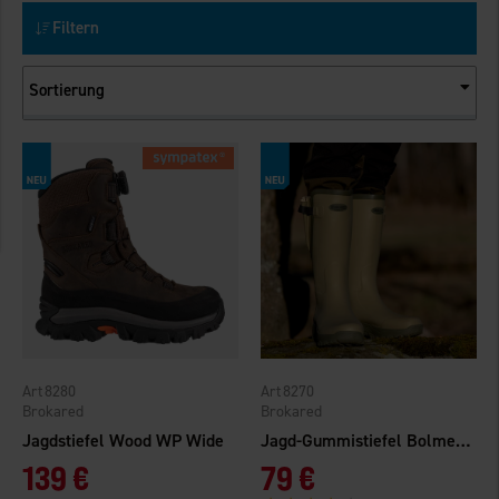
Filtern
Sortierung
8280
8270
Brokared
Brokared
Jagdstiefel Wood WP Wide
Jagd-Gummistiefel Bolmen 2.0
139 €
79 €