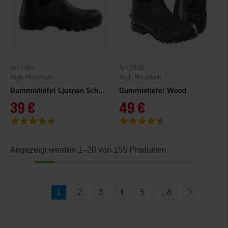
1409
5900
High Mountain
High Mountain
Gummistiefel Ljusnan Schwarz
Gummistiefel Wood
39 €
49 €
Bewertung:
4.1 von 5 Sternen
Bewertung:
4.4 von 5 Sternen
Angezeigt werden 1–20 von 155 Produkten
1
2
3
4
5
...
8