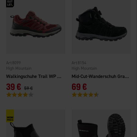
8099
8154
High Mountain
High Mountain
Walkingschuhe Trail WP Dunkle Terrakotta
Mid-Cut-Wanderschuh Gravel YOW W.P
39 €
69 €
59 €
Bewertung:
4.0 von 5 Sternen
Bewertung:
4.3 von 5 Sternen