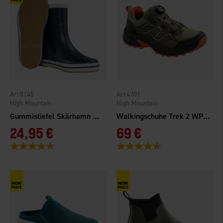
8145
4701
High Mountain
High Mountain
Gummistiefel Skärhamn Marineblau
Walkingschuhe Trek 2 WP Grün
24,95 €
69 €
Bewertung:
4.5 von 5 Sternen
Bewertung:
4.4 von 5 Sternen