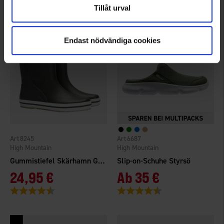
Bewertung:
4.3 von 5 Sternen
Tillåt urval
Endast nödvändiga cookies
8245
6687
High Mountain
High Mountain
Gummistiefel Skärhamn Grün
Slip-on-Schuhe Styrsö
24,95 €
Ab
35 €
Bewertung:
4.1 von 5 Sternen
Bewertung:
4.4 von 5 Sternen