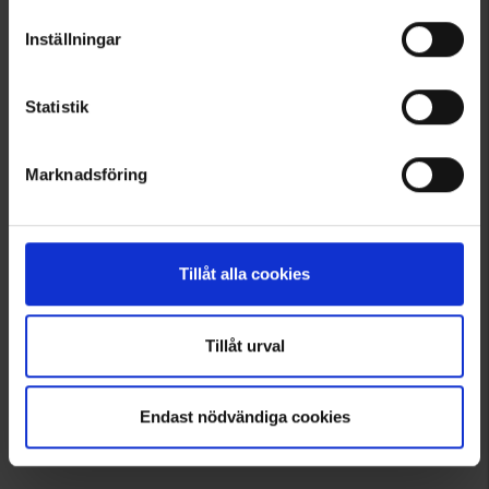
ausgelassenes Spielen auf der Rodelbahn als auch für ruhige
Inställningar
Ausflüge im Kinderwagen geeignet sind. Die Overalls haben
viele praktische reflektierende Details und viele praktische
Taschen. Die kleineren Größen haben praktische Gummibänder,
die unter den Schuhen befestigt werden können, damit der
Statistik
Overall nicht hochrutscht.
Marknadsföring
Tillåt alla cookies
Tillåt urval
Endast nödvändiga cookies