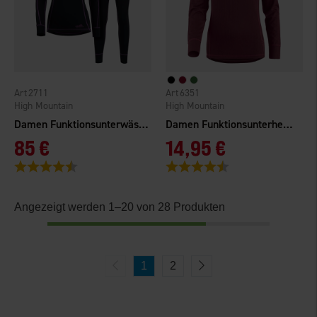
2711
6351
High Mountain
High Mountain
Damen Funktionsunterwäsche Merinowolle
Damen Funktionsunterhemd Norberg
85 €
14,95 €
Bewertung:
4.6 von 5 Sternen
Bewertung:
4.3 von 5 Sternen
Angezeigt werden 1–20 von 28 Produkten
1
2