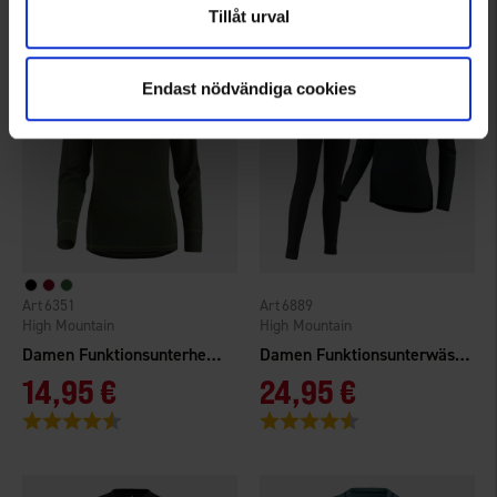
Tillåt urval
Endast nödvändiga cookies
6351
6889
High Mountain
High Mountain
Damen Funktionsunterhemd Norberg
Damen Funktionsunterwäsche
14,95 €
24,95 €
Bewertung:
4.3 von 5 Sternen
Bewertung:
4.6 von 5 Sternen