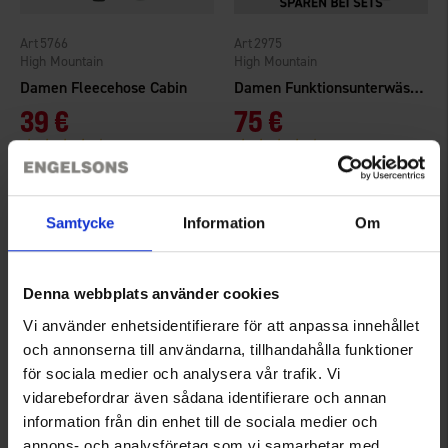
5766
2975
High Mountain
High Mountain
Damen Fleecehose Cabin
Damen Funktionsunterwäsche Merinowolle
39 €
75 €
Bewertung:
4.5 von 5 Sternen
Bewertung:
4.6 von 5 Sternen
Samtycke
Information
Om
Denna webbplats använder cookies
Vi använder enhetsidentifierare för att anpassa innehållet
och annonserna till användarna, tillhandahålla funktioner
för sociala medier och analysera vår trafik. Vi
vidarebefordrar även sådana identifierare och annan
6353
2650
information från din enhet till de sociala medier och
High Mountain
High Mountain
annons- och analysföretag som vi samarbetar med.