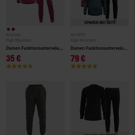
6164
2976
High Mountain
High Mountain
Damen Funktionsunterwäsche Livigno
Damen Funktionsunterwäsche Meliert Merinowolle
35 €
79 €
Bewertung:
4.3 von 5 Sternen
Bewertung:
5.0 von 5 Sternen