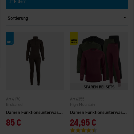
Filtern
Sortierung
4170
6355
Brokared
High Mountain
Damen Funktionsunterwäsche Hunting Merinowolle
Damen Funktionsunterwäsche Norberg
85 €
24,95 €
Bewertung:
4.3 von 5 Sternen