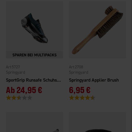
5727
2708
Springyard
Springyard
SportGrip Runsafe Schuhspikes
Springyard Applier Brush
Ab
24,95 €
6,95 €
Bewertung:
2.9 von 5 Sternen
Bewertung:
4.4 von 5 Sternen