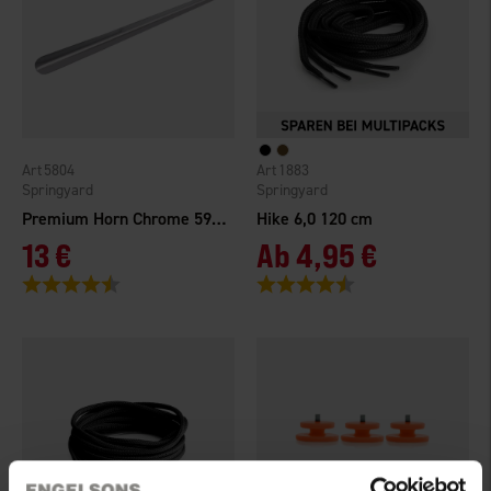
5804
1883
Springyard
Springyard
Premium Horn Chrome 59 cm
Hike 6,0 120 cm
13 €
Ab
4,95 €
Bewertung:
4.9 von 5 Sternen
Bewertung:
4.3 von 5 Sternen