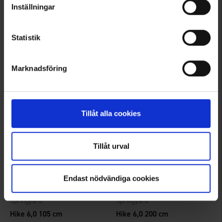
1884
1883
Inställningar
Springyard
Springyard
Hike 6,0 160 cm
Hike 6,0 120 cm
Statistik
Ab
4,95 €
Ab
4,95 €
Bewertung:
4.6 von 5 Sternen
Bewertung:
4.3 von 5 Sternen
Marknadsföring
Tillåt alla cookies
Tillåt urval
Endast nödvändiga cookies
1882
1885
Springyard
Springyard
Hike 6,0 105 cm
Hike 6,0 200 cm