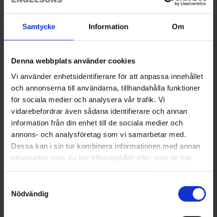
Samtycke
Information
Om
1880
1179
Springyard
Springyard
Boot 5,0 90 cm
Springyard Studs 6-pack
Denna webbplats använder cookies
Ab
3,95 €
5,95 €
Vi använder enhetsidentifierare för att anpassa innehållet
och annonserna till användarna, tillhandahålla funktioner
Bewertung:
4.6 von 5 Sternen
för sociala medier och analysera vår trafik. Vi
vidarebefordrar även sådana identifierare och annan
information från din enhet till de sociala medier och
annons- och analysföretag som vi samarbetar med.
Dessa kan i sin tur kombinera informationen med annan
information som du har tillhandahållit eller som de har
samlat in när du har använt deras tjänster.
Läs mer om hur vi använder cookies
Samtyckesval
Nödvändig