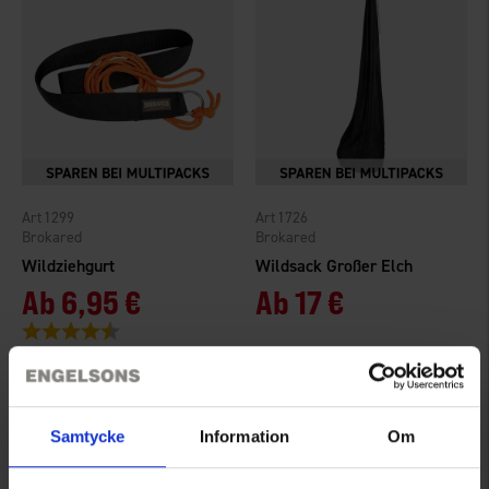
1299
1726
Brokared
Brokared
Wildziehgurt
Wildsack Großer Elch
Ab
6,95 €
Ab
17 €
Bewertung:
4.6 von 5 Sternen
Samtycke
Information
Om