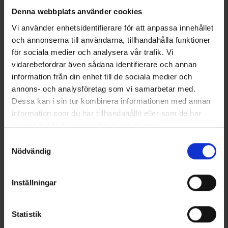
Denna webbplats använder cookies
Vi använder enhetsidentifierare för att anpassa innehållet
och annonserna till användarna, tillhandahålla funktioner
för sociala medier och analysera vår trafik. Vi
vidarebefordrar även sådana identifierare och annan
1934
1723
Hunter
Brokared
information från din enhet till de sociala medier och
Hunter Smartphonehalter
Wildsack Vogel/Hase
annons- och analysföretag som vi samarbetar med.
49 €
Ab
3,95 €
Dessa kan i sin tur kombinera informationen med annan
information som du har tillhandahållit eller som de har
Bewertung:
4.7 von 5 Sternen
samlat in när du har använt deras tjänster.
Läs mer om hur vi använder cookies
Samtyckesval
Nödvändig
Inställningar
Statistik