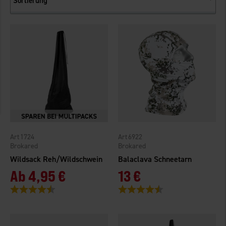
Sortierung
1724
6922
Brokared
Brokared
Wildsack Reh/Wildschwein
Balaclava Schneetarn
Ab
4,95 €
13 €
Bewertung:
4.4 von 5 Sternen
Bewertung:
4.8 von 5 Sternen