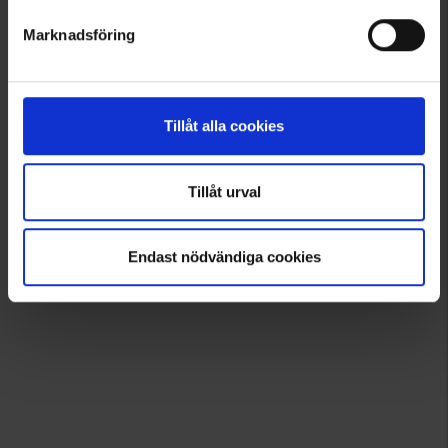
Marknadsföring
4568
4569
Hiker
Hiker
Hiker Pack Strap 125 cm
Hiker Pack Strap 200 cm
4,95 €
5,95 €
Tillåt alla cookies
Tillåt urval
Angezeigt werden 1–8 von 8 Produkten
Endast nödvändiga cookies
1