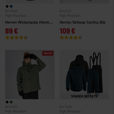
7640
6121
High Mountain
High Mountain
Herren Winterjacke Himmelfjäll WP
Herren Skihose Cortina Bib
89 €
109 €
Bewertung:
4.4 von 5 Sternen
Bewertung:
4.4 von 5 Sternen
6131
7644
High Mountain
High Mountain