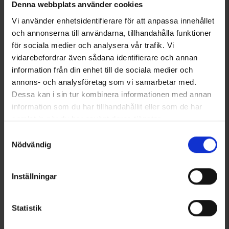
Denna webbplats använder cookies
Vi använder enhetsidentifierare för att anpassa innehållet
och annonserna till användarna, tillhandahålla funktioner
för sociala medier och analysera vår trafik. Vi
vidarebefordrar även sådana identifierare och annan
information från din enhet till de sociala medier och
annons- och analysföretag som vi samarbetar med.
Dessa kan i sin tur kombinera informationen med annan
6123
7642
information som du har tillhandahållit eller som de har
High Mountain
High Mountain
samlat in när du har använt deras tjänster.
Herren Skianzug Cortina WP
Herren Thermohose Himmelfjäll WP
Läs mer om hur vi använder cookies
Samtyckesval
189 €
69 €
Nödvändig
Bewertung:
4.7 von 5 Sternen
Inställningar
Statistik