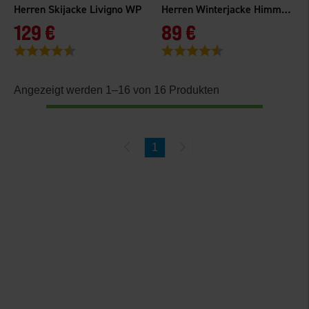
Herren Skijacke Livigno WP
Herren Winterjacke Himmelfjäll WP
129 €
89 €
Bewertung:
4.5 von 5 Sternen
Bewertung:
4.4 von 5 Sternen
Angezeigt werden 1–16 von 16 Produkten
1