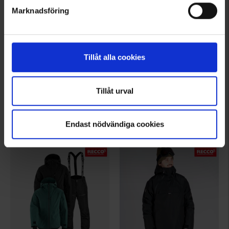
Marknadsföring
Tillåt alla cookies
6127
6125
High Mountain
High Mountain
Herren Skihose Livigno WP
Herren Skijacke Livigno WP
Tillåt urval
99 €
129 €
Bewertung:
4.0 von 5 Sternen
Bewertung:
4.5 von 5 Sternen
Endast nödvändiga cookies