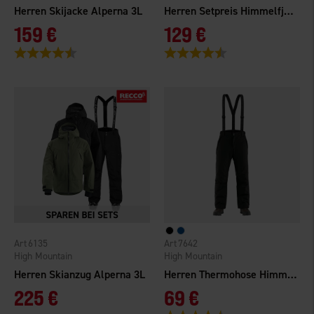
Herren Skijacke Alperna 3L
Herren Setpreis Himmelfjäll WP
159 €
129 €
Bewertung:
4.7 von 5 Sternen
Bewertung:
4.6 von 5 Sternen
6135
7642
High Mountain
High Mountain
Herren Skianzug Alperna 3L
Herren Thermohose Himmelfjäll WP
225 €
69 €
Bewertung:
4.7 von 5 Sternen