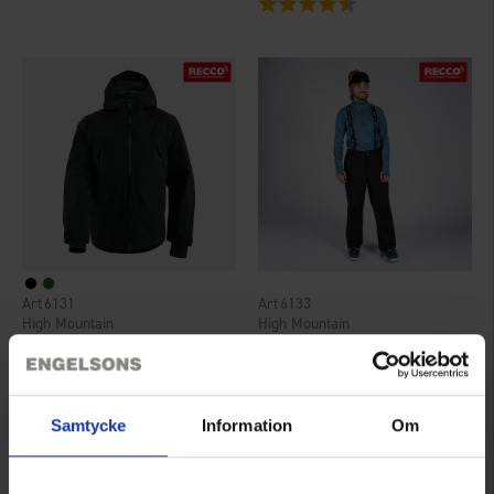
6131
6133
High Mountain
High Mountain
Herren Skijacke Alperna 3L
Herren Skihose Alperna 3L
159 €
139 €
Bewertung:
4.7 von 5 Sternen
Samtycke
Information
Om