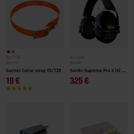
7174
1468
Garmin
Sordin
Garmin Collar strap T5/T20
Sordin Supreme Pro X H2 Gehörschutz Schwarz
19 €
325 €
Bewertung:
5.0 von 5 Sternen