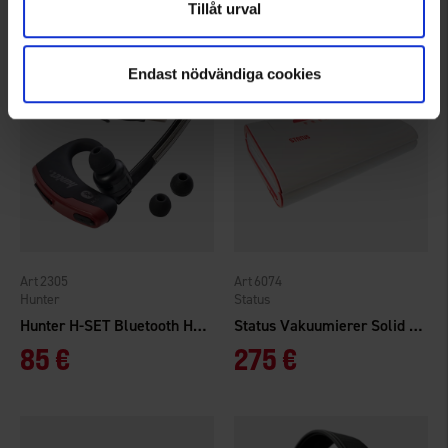
Bewertung:
4.3 von 5 Sternen
Tillåt urval
Endast nödvändiga cookies
2305
6074
Hunter
Status
Hunter H-SET Bluetooth Headset
Status Vakuumierer Solid 300
85 €
275 €