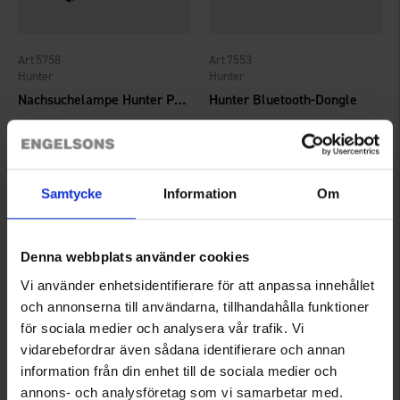
5758
7553
Hunter
Hunter
Nachsuchelampe Hunter Pilot 17G
Hunter Bluetooth-Dongle
119 €
85 €
Bewertung:
5.0 von 5 Sternen
Samtycke
Information
Om
Denna webbplats använder cookies
Vi använder enhetsidentifierare för att anpassa innehållet
och annonserna till användarna, tillhandahålla funktioner
för sociala medier och analysera vår trafik. Vi
vidarebefordrar även sådana identifierare och annan
information från din enhet till de sociala medier och
annons- och analysföretag som vi samarbetar med.
7184
7298