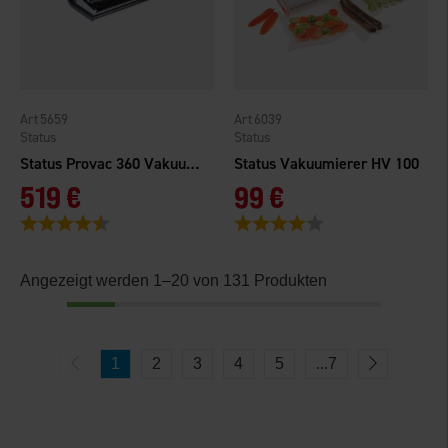
5659
6039
Status
Status
Status Provac 360 Vakuumierer
Status Vakuumierer HV 100
519 €
99 €
Bewertung:
4.7 von 5 Sternen
Bewertung:
4.0 von 5 Sternen
Angezeigt werden 1–20 von 131 Produkten
1
2
3
4
5
...
7