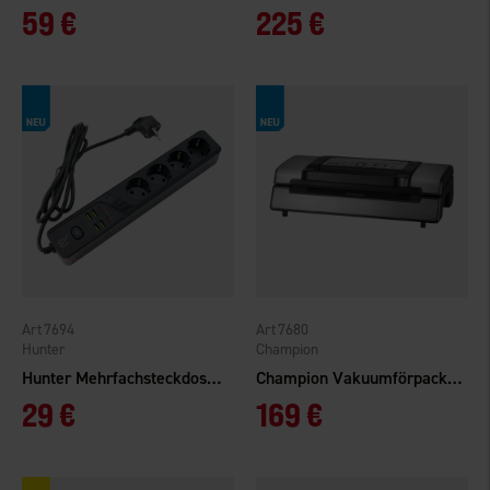
59 €
225 €
7694
7680
Hunter
Champion
Hunter Mehrfachsteckdose Multi
Champion Vakuumförpackare Pro CHVF410
29 €
169 €