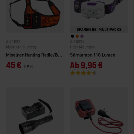
1032
5324
Mjoelner Hunting
High Mountain
Mjoelner Hunting Radio/Beacon Harness
Stirnlampe 110 Lumen
45 €
Ab
9,95 €
59 €
Bewertung:
4.3 von 5 Sternen