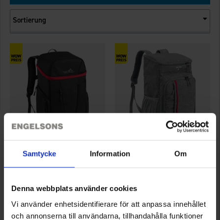
Sortierung
1245
1229
Samtycke
Information
Om
High Mountain
High Mountain
Kühlrucksack 22L
Kühlrucksack 30L Grau
24,95 €
39 €
Denna webbplats använder cookies
Bewertung:
4.4 von 5 Sternen
Bewertung:
4.6 von 5 Sternen
Vi använder enhetsidentifierare för att anpassa innehållet
och annonserna till användarna, tillhandahålla funktioner