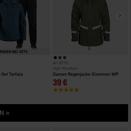
8715
High Mountain
Set Tarfala
Damen Regenjacke Glommen WP
39 €
5.0 von 5 Sternen
Bewertung:
5.0 von 5 Sternen
N »