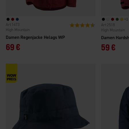
+
1
1473
Bewertung:
4.6 von 5 Sternen
2518
High Mountain
High Mountain
Damen Regenjacke Helags WP
69 €
59 €