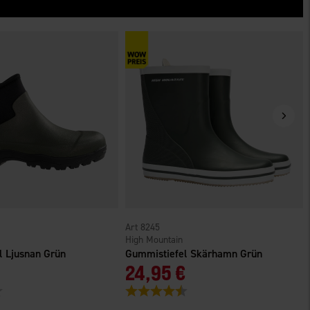
8245
High Mountain
l Ljusnan Grün
Gummistiefel Skärhamn Grün
24,95 €
4.1 von 5 Sternen
Bewertung:
4.1 von 5 Sternen