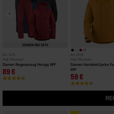
+
3
1475
2518
High Mountain
High Mountain
Damen Regenanzug Helags WP
Damen Hardshelljacke Fa
89 €
WP
59 €
Bewertung:
4.6 von 5 Sternen
Bewertung:
4.3 von 5 Ster
RE