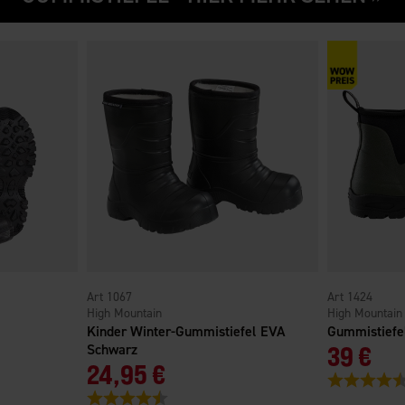
1067
1424
High Mountain
High Mountain
Kinder Winter-Gummistiefel EVA
Gummistiefe
Schwarz
39 €
24,95 €
nen
Bewertung:
Bewertung:
4.6 von 5 Sternen