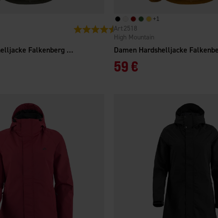
+
1
2518
Bewertung:
4.3 von 5 Sternen
High Mountain
Damen Hardshelljacke Falkenberg 2.0 WP
59 €