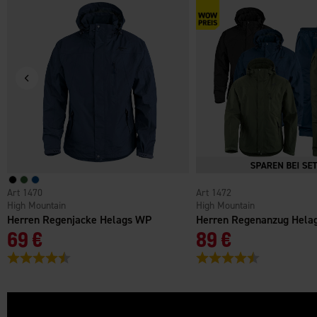
1470
1472
High Mountain
High Mountain
Herren Regenjacke Helags WP
Herren Regenanzug Hela
69 €
89 €
Bewertung:
4.5 von 5 Sternen
Bewertung:
4.6 von 5 Ster