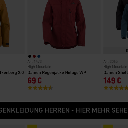
1473
3065
High Mountain
High Mountain
lkenberg 2.0
Damen Regenjacke Helags WP
Damen Shell-
69 €
149 €
Bewertung:
4.6 von 5 Sternen
Bewertung:
nen
GENKLEIDUNG HERREN - HIER MEHR SEHE