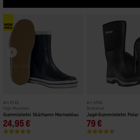
8145
6900
High Mountain
Brokared
Gummistiefel Skärhamn Marineblau
Jagd-Gummistiefel Polar
24,95 €
79 €
Bewertung:
4.5 von 5 Sternen
Bewertung:
4.5 von 5 Ster