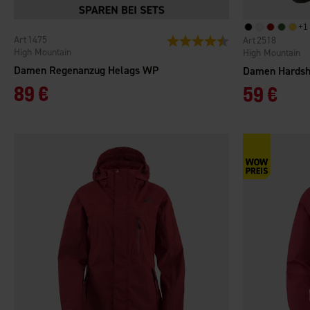
+
1
1475
Bewertung:
4.6 von 5 Sternen
2518
High Mountain
High Mountain
Damen Regenanzug Helags WP
89 €
59 €