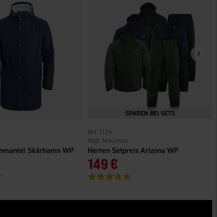
7124
High Mountain
enmantel Skärhamn WP
Herren Setpreis Arizona WP
149 €
4.5 von 5 Sternen
Bewertung:
4.5 von 5 Sternen