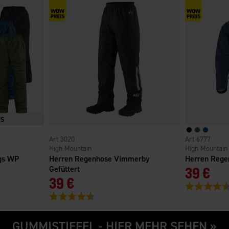
3020
6777
High Mountain
High Mountain
gs WP
Herren Regenhose Vimmerby
Herren Reg
Gefüttert
39 €
39 €
nen
Bewertung:
Bewertung:
4.3 von 5 Sternen
GUMMISTIEFEL - HIER MEHR SEHEN »