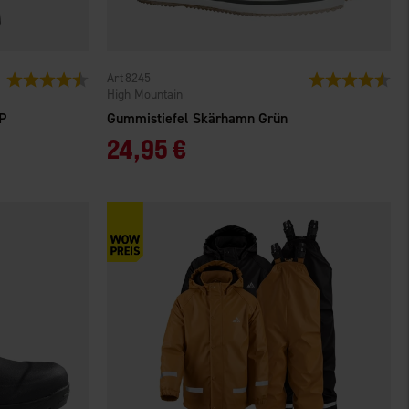
8245
Bewertung:
4.2 von 5 Sternen
Bewertung:
4.1
High Mountain
P
Gummistiefel Skärhamn Grün
24,95 €