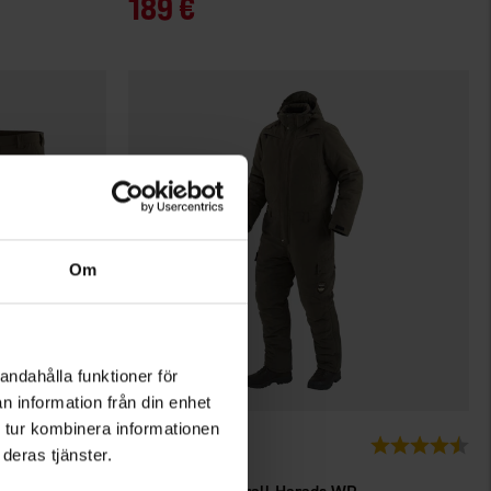
189 €
Om
andahålla funktioner för
n information från din enhet
 tur kombinera informationen
1583
Bewertung:
4.8 von 5 Sternen
Bewertung:
4.4
deras tjänster.
Brokared