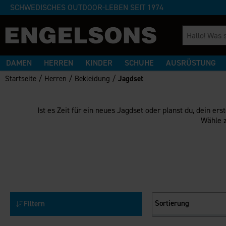
SCHWEDISCHES OUTDOOR-LEBEN SEIT 1974
DAMEN
HERREN
KINDER
SCHUHE
AUSRÜSTUNG
/
/
/
Startseite
Herren
Bekleidung
Jagdset
Ist es Zeit für ein neues Jagdset oder planst du, dein er
Wähle z
Sortierung
Filtern