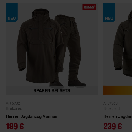
6982
7963
Brokared
Brokared
Herren Jagdanzug Vännäs
Herren Jagda
189 €
239 €