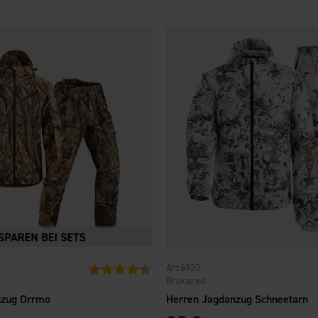
6920
Bewertung:
4.3 von 5 Sternen
Brokared
nzug Orrmo
Herren Jagdanzug Schneetarn