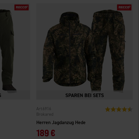
6916
Bewertung:
4.5
Brokared
Herren Jagdanzug Hede
189 €