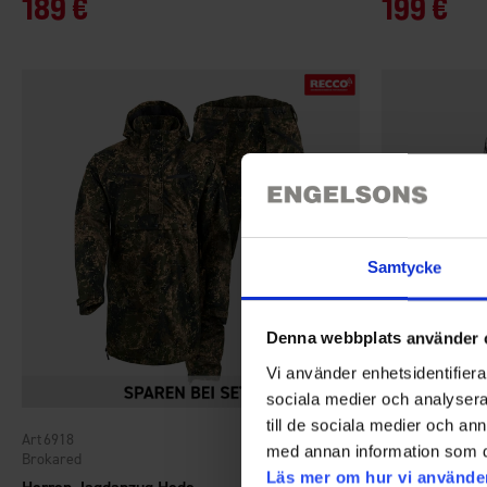
189 €
199 €
Samtycke
Denna webbplats använder 
Vi använder enhetsidentifierar
sociala medier och analysera 
till de sociala medier och a
6918
6006
Bewertung:
4.3 von 5 Sternen
med annan information som du 
Brokared
Brokared
Läs mer om hur vi använde