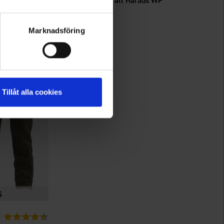
Herren Jagdoverall Harads WP
189 €
Marknadsföring
Tillåt alla cookies
Bewertung:
4.8 von 5 Sternen