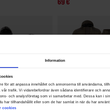
69 €
Information
cookies
e för att anpassa innehållet och annonserna till användarna, tillh
vår trafik. Vi vidarebefordrar även sådana identifierare och anna
nnons- och analysföretag som vi samarbetar med. Dessa kan i sin
1539
Bewertung:
4.5 von 5 Sternen
har tillhandahållit eller som de har samlat in när du har använt 
Brokared
r cookies