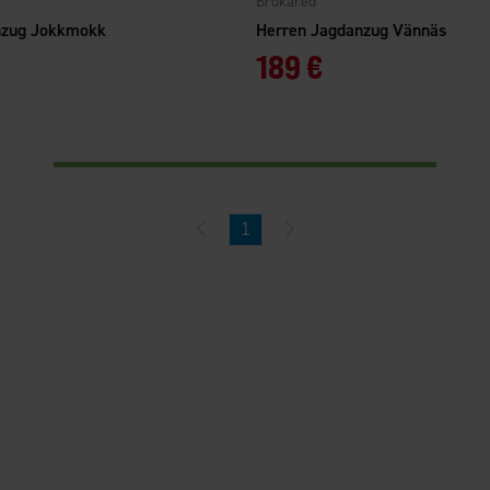
Brokared
nzug Jokkmokk
Herren Jagdanzug Vännäs
189 €
1