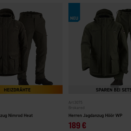
3075
Brokared
nzug Nimrod Heat
Herren Jagdanzug Höör WP
189 €