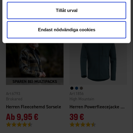
Ab
9,95 €
39 €
Tillåt urval
Bewertung:
4.3 von 5 Sternen
Bewertung:
4.4 von 5 Sternen
Endast nödvändiga cookies
6793
1856
Brokared
High Mountain
Herren Fleecehemd Sorsele
Herren Powerfleecejacke Hemsedal
Ab
9,95 €
39 €
Bewertung:
4.3 von 5 Sternen
Bewertung:
4.2 von 5 Sternen