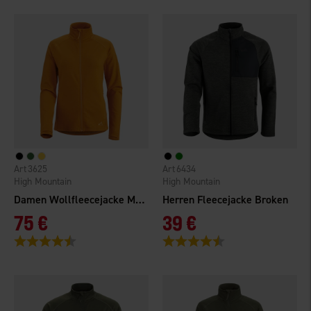
3625
6434
High Mountain
High Mountain
Damen Wollfleecejacke Matterhorn
Herren Fleecejacke Broken
75 €
39 €
Bewertung:
4.5 von 5 Sternen
Bewertung:
4.8 von 5 Sternen