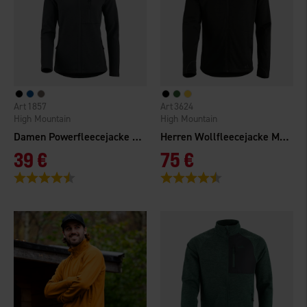
1857
3624
High Mountain
High Mountain
Damen Powerfleecejacke Hemsedal
Herren Wollfleecejacke Matterhorn
39 €
75 €
Bewertung:
4.3 von 5 Sternen
Bewertung:
4.4 von 5 Sternen