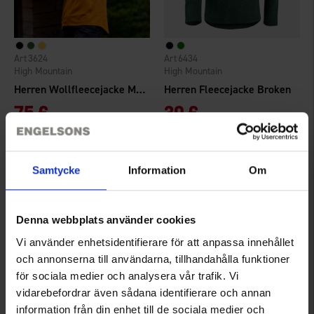
3624
6434
High Mountain
High Mountain
Herren Wollfleecejacke Matterhorn
Herren Fleecejacke Broken
75 €
39 €
Bewertung:
4.4 von 5 Sternen
Bewertung:
4.8 von 5 Sternen
Samtycke
Information
Om
Denna webbplats använder cookies
Vi använder enhetsidentifierare för att anpassa innehållet
och annonserna till användarna, tillhandahålla funktioner
för sociala medier och analysera vår trafik. Vi
vidarebefordrar även sådana identifierare och annan
information från din enhet till de sociala medier och