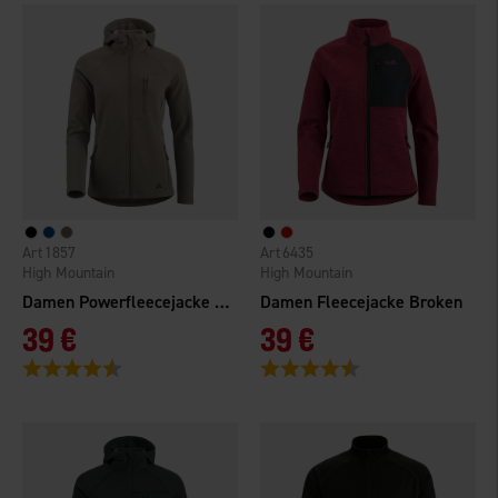
1857
6435
High Mountain
High Mountain
Damen Powerfleecejacke Hemsedal
Damen Fleecejacke Broken
39 €
39 €
Bewertung:
4.3 von 5 Sternen
Bewertung:
4.8 von 5 Sternen