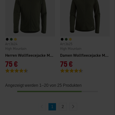
3624
3625
High Mountain
High Mountain
Herren Wollfleecejacke Matterhorn
Damen Wollfleecejacke Matterhorn
75 €
75 €
Bewertung:
4.4 von 5 Sternen
Bewertung:
4.5 von 5 Sternen
Angezeigt werden 1–20 von 25 Produkten
1
2