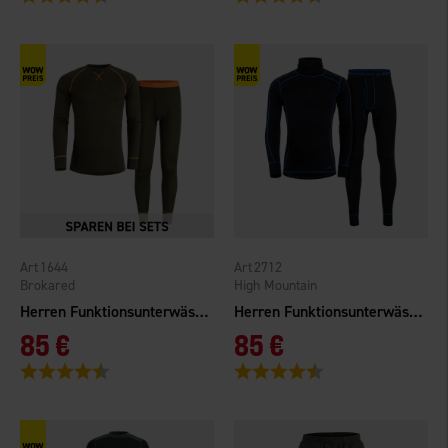
1644
2712
Brokared
High Mountain
Herren Funktionsunterwäsche Tossåsen Merinowolle
Herren Funktionsunterwäsche Merinowolle
85 €
85 €
Bewertung:
4.6 von 5 Sternen
Bewertung:
4.7 von 5 Sternen