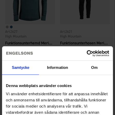
2627
2621
High Mountain
High Mountain
Funktionsunterhemd Merinowolle
Funktionsunterhosen Merinowolle
55 €
39 €
Bewertung:
4.7 von 5 Sternen
Bewertung:
4.5 von 5 Sternen
Samtycke
Information
Om
Denna webbplats använder cookies
Vi använder enhetsidentifierare för att anpassa innehållet
och annonserna till användarna, tillhandahålla funktioner
för sociala medier och analysera vår trafik. Vi
vidarebefordrar även sådana identifierare och annan