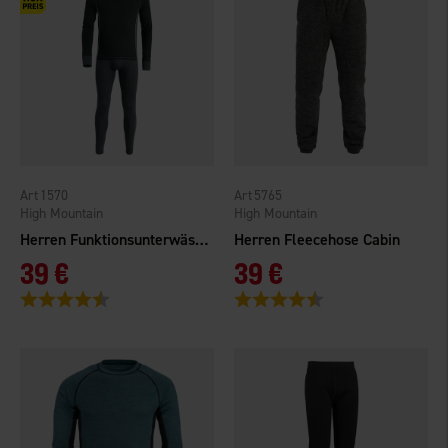
1570
5765
High Mountain
High Mountain
Herren Funktionsunterwäsche Helags Bambus
Herren Fleecehose Cabin
39 €
39 €
Bewertung:
4.5 von 5 Sternen
Bewertung:
4.4 von 5 Sternen