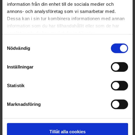
information från din enhet till de sociala medier och
annons- och analysföretag som vi samarbetar med.
6082
2864
Dessa kan i sin tur kombinera informationen med annan
High Mountain
High Mountain
information som du har tillhandahållit eller som de har
Herren Funktionsunterwäsche Arvidsjaur
Herren Funktionsunterhemd Bambus
samlat in när du har använt deras tjänster.
39 €
29 €
Läs mer om hur vi använder cookies
Samtyckesval
Bewertung:
4.4 von 5 Sternen
Bewertung:
4.6 von 5 Sternen
Nödvändig
Inställningar
Statistik
Marknadsföring
7775
2865
Tillåt alla cookies
High Mountain
High Mountain