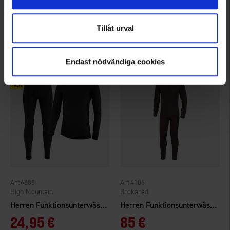
Herren Fleeceunterwäsche
Herren Funktionsunterhosen Bambus
19,95 €
24,95 €
Tillåt urval
Bewertung:
4.7 von 5 Sternen
Bewertung:
4.7 von 5 Sternen
Endast nödvändiga cookies
6888
4106
High Mountain
Brokared
Herren Funktionsunterwäsche
Herren Funktionsunterwäsche Hunting Merinowolle
24,95 €
85 €