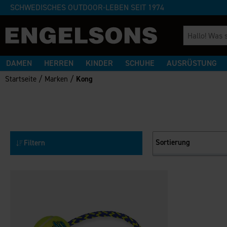
SCHWEDISCHES OUTDOOR-LEBEN SEIT 1974
DAMEN
HERREN
KINDER
SCHUHE
AUSRÜSTUNG
/
/
Startseite
Marken
Kong
Sortierung
Filtern