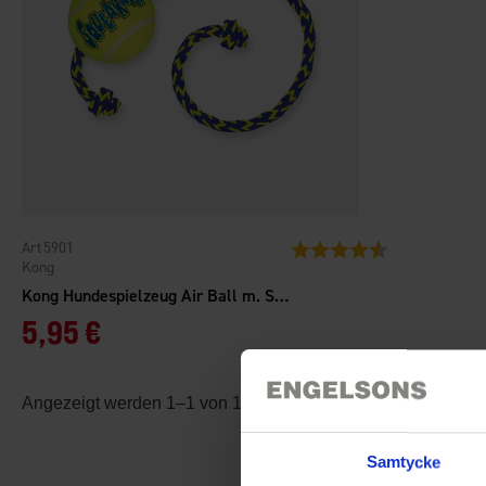
5901
Bewertung:
4.5 von 5 Stern
Kong
Kong Hundespielzeug Air Ball m. Seil Squeaker
5,95 €
Angezeigt werden 1–1 von 1 Produkten
Samtycke