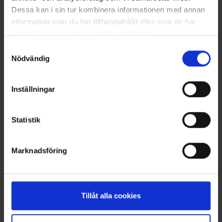
Dessa kan i sin tur kombinera informationen med annan
information som du har tillhandahållit eller som de har
samlat in när du har använt deras tjänster.
Läs mer om hur vi använder cookies
Samtyckesval
Nödvändig
7591
High Mountain
Feuerstahl
Inställningar
Ab
4,95 €
Bewertung:
4.2 von 5 Sternen
Statistik
Angezeigt werden 1–5 von 5 Produkten
Marknadsföring
1
Tillåt alla cookies