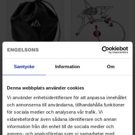
2342
2386
High Mountain
High Mountain
Samtycke
Information
Om
Packbeutel
Gaskocher 3200W
Ab
3 €
27 €
Denna webbplats använder cookies
Bewertung:
3.6 von 5 Sternen
Bewertung:
4.8 von 5 Sternen
Vi använder enhetsidentifierare för att anpassa innehållet
och annonserna till användarna, tillhandahålla funktioner
för sociala medier och analysera vår trafik. Vi
vidarebefordrar även sådana identifierare och annan
information från din enhet till de sociala medier och
annons- och analysföretag som vi samarbetar med.