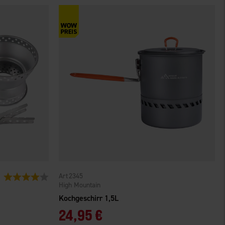
2345
Bewertung:
4.0 von 5 Sternen
High Mountain
Kochgeschirr 1,5L
24,95 €