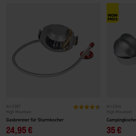
2387
2344
Bewertung:
4.5 von 5 Sternen
High Mountain
High Mountain
Gasbrenner für Sturmkocher
Campingkoche
24,95 €
35 €