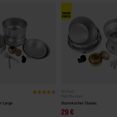
2343
Bewertung:
4.1 von 5 Sternen
High Mountain
r Large
Sturmkocher Classic
29 €