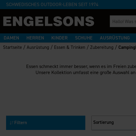
SCHWEDISCHES OUTDOOR-LEBEN SEIT 1974
DAMEN
HERREN
KINDER
SCHUHE
AUSRÜSTUNG
/
/
/
/
Startseite
Ausrüstung
Essen & Trinken
Zubereitung
Camping
Essen schmeckt immer besser, wenn es im Freien zube
Unsere Kollektion umfasst eine große Auswahl a
Sortierung
Filtern