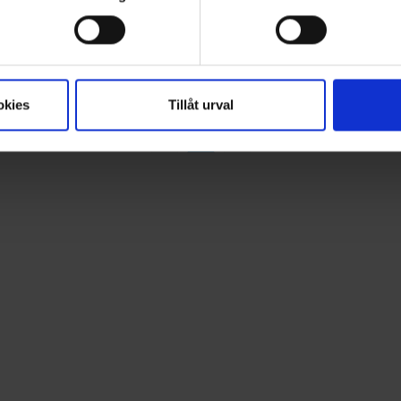
27 €
okies
Tillåt urval
1