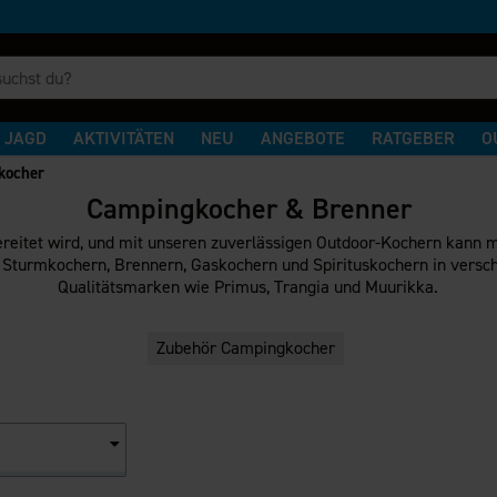
JAGD
AKTIVITÄTEN
NEU
ANGEBOTE
RATGEBER
O
kocher
Campingkocher & Brenner
reitet wird, und mit unseren zuverlässigen Outdoor-Kochern kann m
n Sturmkochern, Brennern, Gaskochern und Spirituskochern in vers
Qualitätsmarken wie Primus, Trangia und Muurikka.
Zubehör Campingkocher