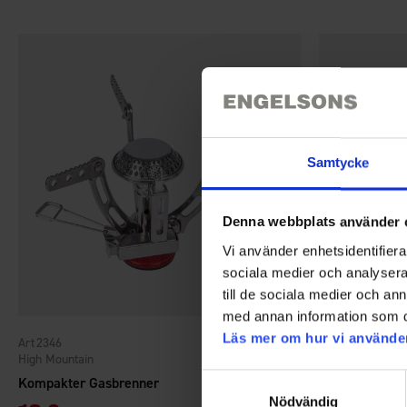
Samtycke
Denna webbplats använder 
Vi använder enhetsidentifierar
sociala medier och analysera 
till de sociala medier och a
med annan information som du 
Läs mer om hur vi använde
2346
2342
High Mountain
High Mountain
Samtyckesval
Kompakter Gasbrenner
Packbeutel
Nödvändig