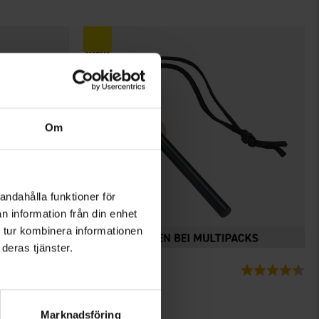
Om
andahålla funktioner för
n information från din enhet
 tur kombinera informationen
deras tjänster.
7591
Bewertung:
4.8 von 5 Sternen
Bewertung:
4.2
High Mountain
Feuerstahl
Marknadsföring