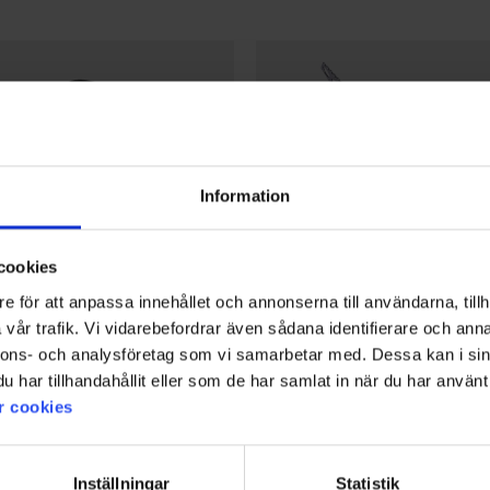
Information
cookies
e för att anpassa innehållet och annonserna till användarna, tillh
vår trafik. Vi vidarebefordrar även sådana identifierare och anna
nnons- och analysföretag som vi samarbetar med. Dessa kan i sin
har tillhandahållit eller som de har samlat in när du har använt 
r cookies
2386
Bewertung:
3.6 von 5 Sternen
High Mountain
Gaskocher 3200W
Inställningar
Statistik