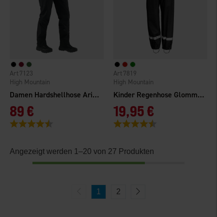
7123
7819
High Mountain
High Mountain
Damen Hardshellhose Arizona WP
Kinder Regenhose Glommen WP
89 €
19,95 €
Bewertung:
4.5 von 5 Sternen
Bewertung:
4.4 von 5 Sternen
Angezeigt werden 1–20 von 27 Produkten
1
2