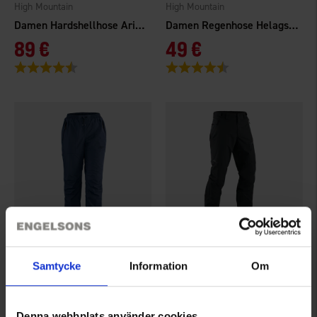
High Mountain
High Mountain
Damen Hardshellhose Arizona WP
Damen Regenhose Helags WP
89 €
49 €
Bewertung:
4.5 von 5 Sternen
Bewertung:
4.5 von 5 Sternen
1474
7122
Samtycke
Information
Om
High Mountain
High Mountain
Damen Regenhose Helags WP
Herren Hardshellhose Arizona WP
49 €
89 €
Denna webbplats använder cookies