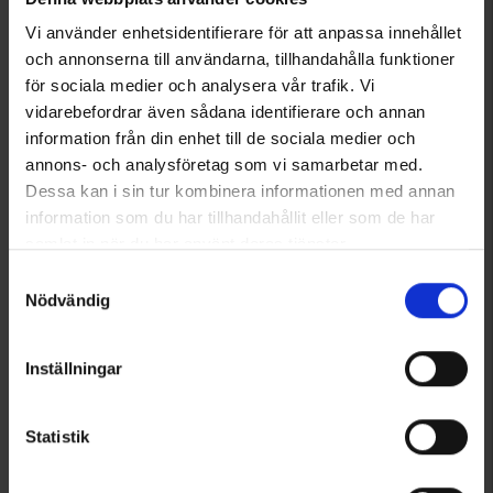
Bewertung:
4.5 von 5 Sternen
Bewertung:
4.5 von 5 Sternen
Vi använder enhetsidentifierare för att anpassa innehållet
och annonserna till användarna, tillhandahålla funktioner
för sociala medier och analysera vår trafik. Vi
vidarebefordrar även sådana identifierare och annan
information från din enhet till de sociala medier och
annons- och analysföretag som vi samarbetar med.
Dessa kan i sin tur kombinera informationen med annan
information som du har tillhandahållit eller som de har
samlat in när du har använt deras tjänster.
Läs mer om hur vi använder cookies
Samtyckesval
Nödvändig
7819
7122
High Mountain
High Mountain
Inställningar
Kinder Regenhose Glommen WP
Herren Hardshellhose Arizona WP
19,95 €
89 €
Statistik
Bewertung:
4.4 von 5 Sternen
Bewertung:
4.5 von 5 Sternen