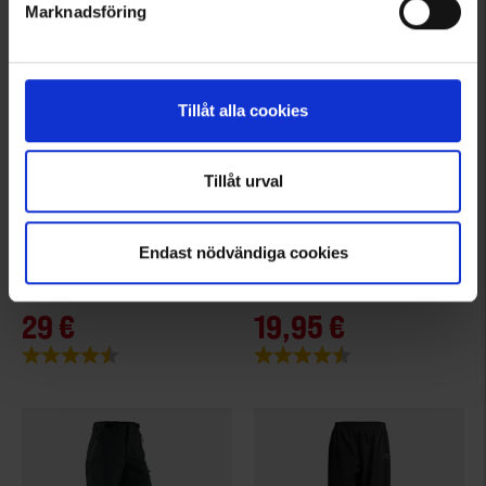
Marknadsföring
Tillåt alla cookies
Tillåt urval
5032
7819
Endast nödvändiga cookies
High Mountain
High Mountain
Kinder Regenhose Bergen WP
Kinder Regenhose Glommen WP
29 €
19,95 €
Bewertung:
4.1 von 5 Sternen
Bewertung:
4.4 von 5 Sternen