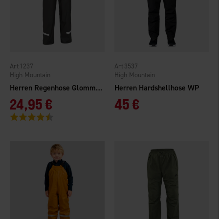
1237
3537
High Mountain
High Mountain
Herren Regenhose Glommen WP
Herren Hardshellhose WP
24,95 €
45 €
Bewertung:
4.4 von 5 Sternen