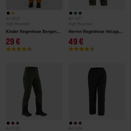
5032
1471
High Mountain
High Mountain
Kinder Regenhose Bergen WP
Herren Regenhose Helags WP
29 €
49 €
Bewertung:
4.1 von 5 Sternen
Bewertung:
4.5 von 5 Sternen
7123
1474