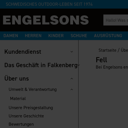
SCHWEDISCHES OUTDOOR-LEBEN SEIT 1974
DAMEN
HERREN
KINDER
SCHUHE
AUSRÜSTUNG
/
Kundendienst
Startseite
Übe
Fell
Das Geschäft in Falkenberg
Bei Engelsons en
Über uns
Umwelt & Verantwortung
Material
Unsere Preisgestaltung
Unsere Geschichte
Bewertungen