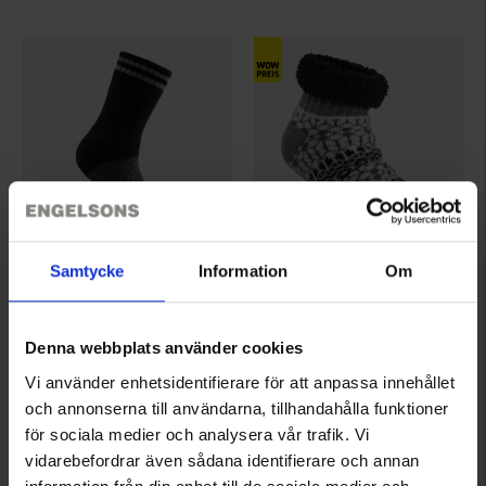
Samtycke
Information
Om
4067
5042
EP-Collection
EP-Collection
Kinder Coolmax Socken 3er-Pack
Kuschelsocken Tallåsen Junior
Denna webbplats använder cookies
Ab
9,95 €
Ab
4,95 €
Vi använder enhetsidentifierare för att anpassa innehållet
Bewertung:
4.4 von 5 Sternen
Bewertung:
4.4 von 5 Sternen
och annonserna till användarna, tillhandahålla funktioner
för sociala medier och analysera vår trafik. Vi
vidarebefordrar även sådana identifierare och annan