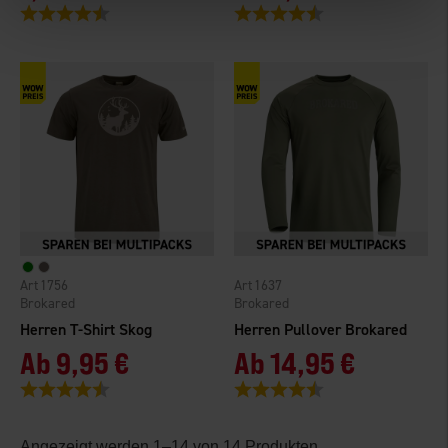
Bewertung:
4.9 von 5 Sternen
Bewertung:
4.5 von 5 Sternen
1756
1637
Brokared
Brokared
Herren T-Shirt Skog
Herren Pullover Brokared
Ab
9,95 €
Ab
14,95 €
Bewertung:
4.7 von 5 Sternen
Bewertung:
4.5 von 5 Sternen
Angezeigt werden 1–14 von 14 Produkten