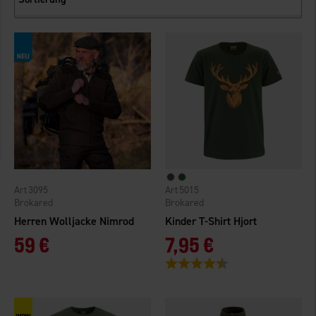
3095
5015
Brokared
Brokared
Herren Wolljacke Nimrod
Kinder T-Shirt Hjort
59 €
7,95 €
Bewertung:
4.9 von 5 Sternen