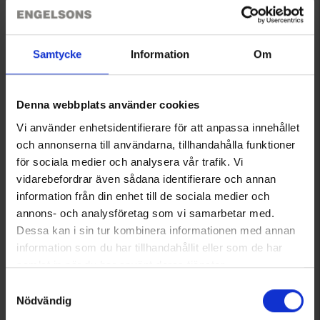
1817
1768
Brokared
Brokared
Samtycke
Information
Om
Herren T-Shirt Camouflage
Herren T-Shirt Hjort
Ab
7,95 €
Ab
9,95 €
Denna webbplats använder cookies
Bewertung:
4.4 von 5 Sternen
Bewertung:
4.5 von 5 Sternen
Vi använder enhetsidentifierare för att anpassa innehållet
och annonserna till användarna, tillhandahålla funktioner
för sociala medier och analysera vår trafik. Vi
vidarebefordrar även sådana identifierare och annan
information från din enhet till de sociala medier och
annons- och analysföretag som vi samarbetar med.
Dessa kan i sin tur kombinera informationen med annan
information som du har tillhandahållit eller som de har
samlat in när du har använt deras tjänster.
Läs mer om hur vi använder cookies
Samtyckesval
Nödvändig
6748
1677
Brokared
Brokared