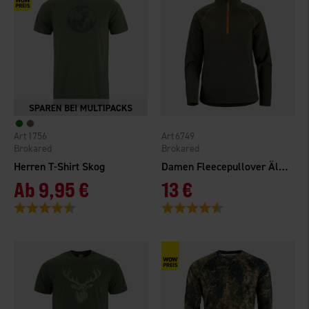
1756
6749
Brokared
Brokared
Herren T-Shirt Skog
Damen Fleecepullover Älvdalen
Ab
9,95 €
13 €
Bewertung:
4.7 von 5 Sternen
Bewertung:
4.6 von 5 Sternen