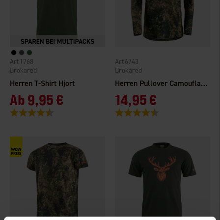
1768
6743
Brokared
Brokared
Herren T-Shirt Hjort
Herren Pullover Camouflage
Ab
9,95 €
14,95 €
Bewertung:
4.5 von 5 Sternen
Bewertung:
4.5 von 5 Sternen