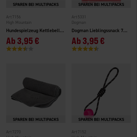
7156
5331
High Mountain
Dogman
Hundespielzeug Kettlebell TPR
Dogman Lieblingssnack 750 g
Ab
3,95 €
Ab
3,95 €
Bewertung:
3.7 von 5 Sternen
Bewertung:
4.7 von 5 Sternen
7270
7152