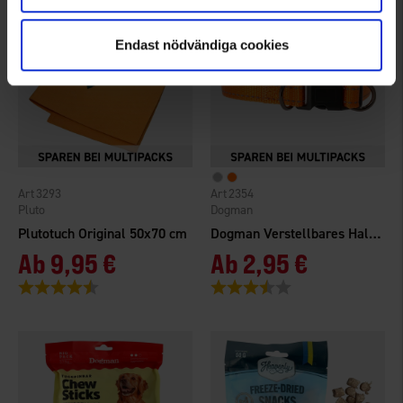
Endast nödvändiga cookies
3293
2354
Pluto
Dogman
Plutotuch Original 50x70 cm
Dogman Verstellbares Halsband Iris 10 mm
Ab
9,95 €
Ab
2,95 €
Bewertung:
4.8 von 5 Sternen
Bewertung:
3.8 von 5 Sternen