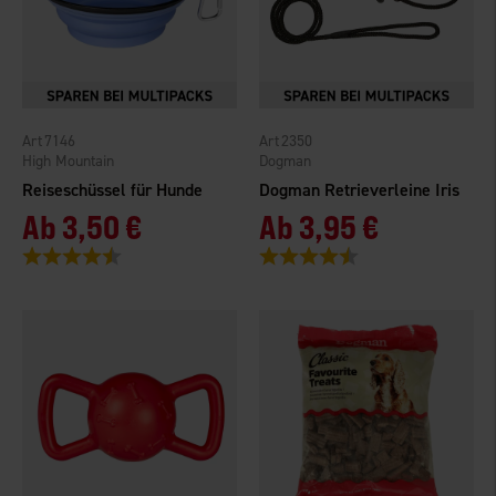
7146
2350
High Mountain
Dogman
Reiseschüssel für Hunde
Dogman Retrieverleine Iris
Ab
3,50 €
Ab
3,95 €
Bewertung:
4.6 von 5 Sternen
Bewertung:
4.6 von 5 Sternen