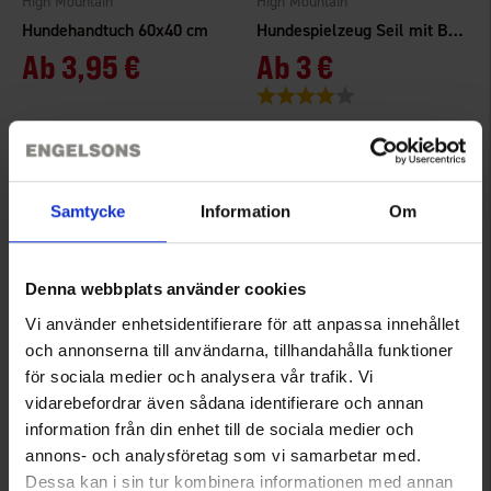
High Mountain
High Mountain
Hundehandtuch 60x40 cm
Hundespielzeug Seil mit Ball
Ab
3,95 €
Ab
3 €
Bewertung:
4.0 von 5 Sternen
Samtycke
Information
Om
Denna webbplats använder cookies
Vi använder enhetsidentifierare för att anpassa innehållet
och annonserna till användarna, tillhandahålla funktioner
för sociala medier och analysera vår trafik. Vi
7145
7154
vidarebefordrar även sådana identifierare och annan
High Mountain
High Mountain
information från din enhet till de sociala medier och
Trinkflasche Hund 0,5L
Hundespielzeug Seil Dummy
annons- och analysföretag som vi samarbetar med.
Ab
3,50 €
Ab
3,95 €
Dessa kan i sin tur kombinera informationen med annan