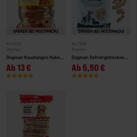
5333
7838
Dogman
Dogman
Dogman Kaustangen Huhn 30er-Pack
Dogman Gefriergetrocknete Hundesnacks
Ab
13 €
Ab
5,50 €
Bewertung:
4.8 von 5 Sternen
Bewertung:
4.7 von 5 Sternen