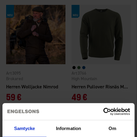
3095
3766
Brokared
High Mountain
Herren Wolljacke Nimrod
Herren Pullover Risnäs Merinowolle
59 €
49 €
Samtycke
Information
Om