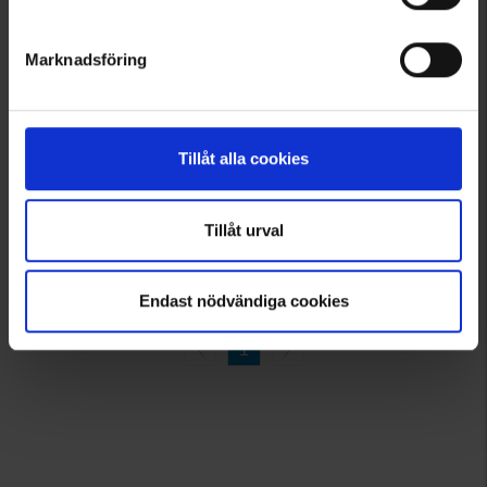
Marknadsföring
7859
6719
High Mountain
Brokared
Herren Wollpullover Torvik
Herren Wollfleecejacke Nornäs
49 €
75 €
Tillåt alla cookies
Bewertung:
4.5 von 5 Sternen
Bewertung:
4.3 von 5 Sternen
Tillåt urval
Angezeigt werden 1–8 von 8 Produkten
Endast nödvändiga cookies
1