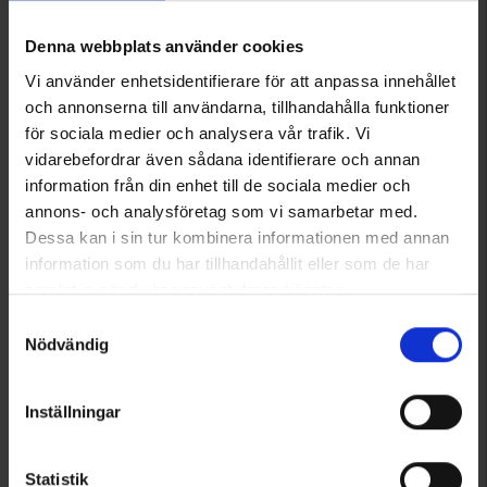
Denna webbplats använder cookies
Vi använder enhetsidentifierare för att anpassa innehållet
och annonserna till användarna, tillhandahålla funktioner
för sociala medier och analysera vår trafik. Vi
vidarebefordrar även sådana identifierare och annan
1677
7859
Brokared
High Mountain
information från din enhet till de sociala medier och
Herren Wollpullover Nimrod
Herren Wollpullover Torvik
annons- och analysföretag som vi samarbetar med.
65 €
49 €
Dessa kan i sin tur kombinera informationen med annan
information som du har tillhandahållit eller som de har
Bewertung:
4.6 von 5 Sternen
Bewertung:
4.5 von 5 Sternen
samlat in när du har använt deras tjänster.
Läs mer om hur vi använder cookies
Samtyckesval
Nödvändig
Inställningar
Statistik