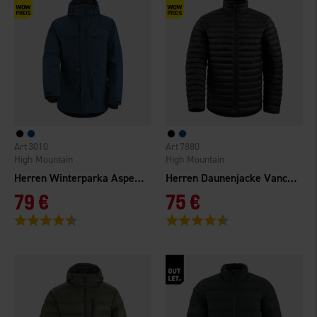
3010
7880
High Mountain
High Mountain
Herren Winterparka Aspen WP
Herren Daunenjacke Vancouver
79 €
75 €
Bewertung:
4.6 von 5 Sternen
Bewertung:
4.4 von 5 Sternen