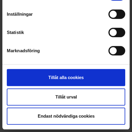
Bewertung:
4.6 von 5 Sternen
Bewertung:
4.4 von 5 Sternen
Inställningar
Statistik
Marknadsföring
Tillåt alla cookies
3514
1951
High Mountain
High Mountain
Tillåt urval
Herren Winterjacke Edsbyn
Herren Winterparka Kvikkjokk WP
49 €
99 €
Endast nödvändiga cookies
Bewertung:
4.5 von 5 Sternen
Bewertung:
4.5 von 5 Sternen