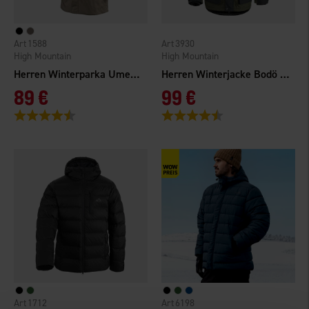
1588
3930
High Mountain
High Mountain
Herren Winterparka Umeå WP
Herren Winterjacke Bodö WP
89 €
99 €
Bewertung:
4.4 von 5 Sternen
Bewertung:
4.4 von 5 Sternen
1712
6198