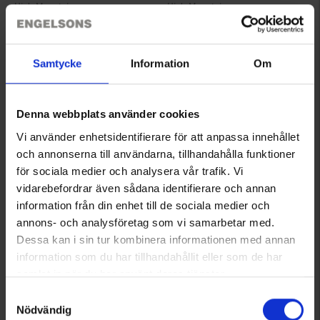
High Mountain
High Mountain
Herren Daunenjacke Björkliden
Herren Winterjacke Mora
129 €
39 €
Samtycke
Information
Om
Bewertung:
4.3 von 5 Sternen
Bewertung:
4.7 von 5 Sternen
Denna webbplats använder cookies
Vi använder enhetsidentifierare för att anpassa innehållet
och annonserna till användarna, tillhandahålla funktioner
för sociala medier och analysera vår trafik. Vi
vidarebefordrar även sådana identifierare och annan
information från din enhet till de sociala medier och
annons- och analysföretag som vi samarbetar med.
Dessa kan i sin tur kombinera informationen med annan
information som du har tillhandahållit eller som de har
3010
1588
samlat in när du har använt deras tjänster.
High Mountain
High Mountain
Läs mer om hur vi använder cookies
Herren Winterparka Aspen WP
Herren Winterparka Umeå WP
Samtyckesval
Nödvändig
79 €
89 €