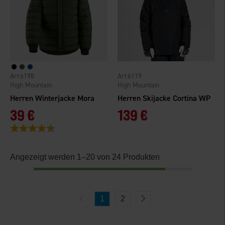
6198
6119
High Mountain
High Mountain
Herren Winterjacke Mora
Herren Skijacke Cortina WP
39 €
139 €
Bewertung:
4.7 von 5 Sternen
Angezeigt werden 1–20 von 24 Produkten
1
2