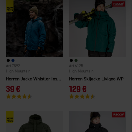
7892
6125
High Mountain
High Mountain
Herren Jacke Whistler Insulated
Herren Skijacke Livigno WP
39 €
129 €
Bewertung:
4.6 von 5 Sternen
Bewertung:
4.5 von 5 Sternen