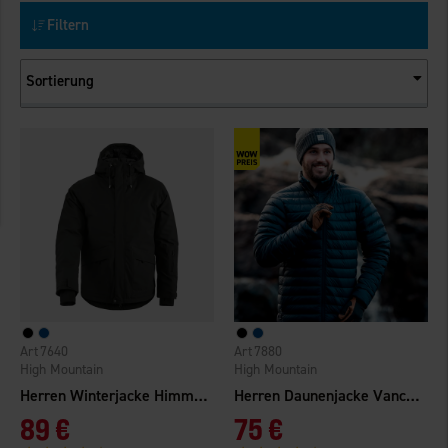
Filtern
Sortierung
7640
7880
High Mountain
High Mountain
Herren Winterjacke Himmelfjäll WP
Herren Daunenjacke Vancouver
89 €
75 €